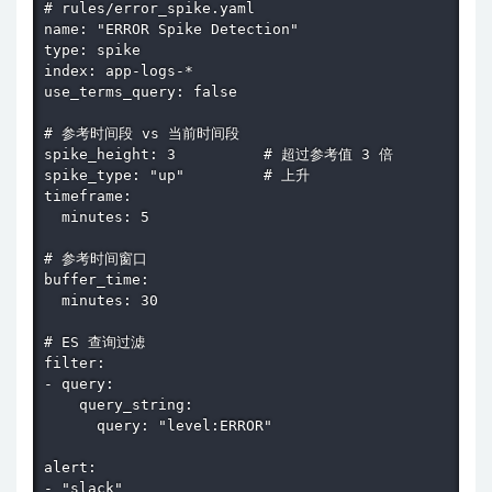
# rules/error_spike.yaml

name: "ERROR Spike Detection"

type: spike

index: app-logs-*

use_terms_query: false

# 参考时间段 vs 当前时间段

spike_height: 3          # 超过参考值 3 倍

spike_type: "up"         # 上升

timeframe:

  minutes: 5

# 参考时间窗口

buffer_time:

  minutes: 30

# ES 查询过滤

filter:

- query:

    query_string:

      query: "level:ERROR"

alert:

- "slack"
