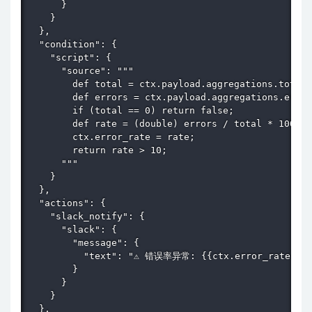
      }

    }

  },

  "condition": {

    "script": {

      "source": """

        def total = ctx.payload.aggregations.total.
        def errors = ctx.payload.aggregations.error
        if (total == 0) return false;

        def rate = (double) errors / total * 100;

        ctx.error_rate = rate;

        return rate > 10;

      """

    }

  },

  "actions": {

    "slack_notify": {

      "slack": {

        "message": {

          "text": "⚠️ 错误率异常: {{ctx.error_rate}}% 
        }

      }

    }

  },
