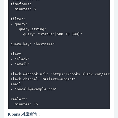
timeframe:

  minutes: 5

filter:

- query:

    query_string:

      query: "status:[500 TO 599]"

query_key: "hostname"

alert:

- "slack"

- "email"

slack_webhook_url: "https://hooks.slack.com/service
slack_channel: "#alerts-urgent"

email:

- "oncall@example.com"

realert:

  minutes: 15
Kibana 对应查询
：