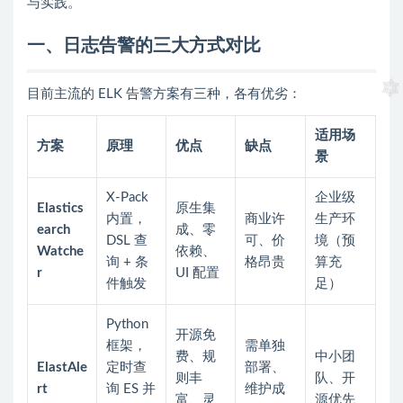
与实践。
一、日志告警的三大方式对比
目前主流的 ELK 告警方案有三种，各有优劣：
适用场
方案
原理
优点
缺点
景
X-Pack
企业级
Elastics
原生集
内置，
商业许
生产环
earch
成、零
DSL 查
可、价
境（预
Watche
依赖、
询 + 条
格昂贵
算充
r
UI 配置
件触发
足）
Python
开源免
框架，
需单独
费、规
中小团
ElastAle
定时查
部署、
则丰
队、开
rt
询 ES 并
维护成
富、灵
源优先