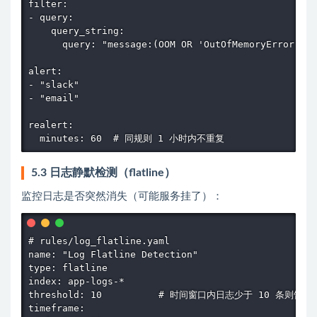
filter:

- query:

    query_string:

      query: "message:(OOM OR 'OutOfMemoryError' OR
alert:

- "slack"

- "email"

realert:

  minutes: 60  # 同规则 1 小时内不重复
5.3 日志静默检测（flatline）
监控日志是否突然消失（可能服务挂了）：
# rules/log_flatline.yaml

name: "Log Flatline Detection"

type: flatline

index: app-logs-*

threshold: 10          # 时间窗口内日志少于 10 条则告警

timeframe:
