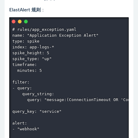
ElastAlert 规则
：
# rules/app_exception.yaml

name: "Application Exception Alert"

type: spike

index: app-logs-*

spike_height: 5

spike_type: "up"

timeframe:

  minutes: 5

filter:

- query:

    query_string:

      query: "message:(ConnectionTimeout OR 'Connec
query_key: "service"

alert:

- "webhook"
