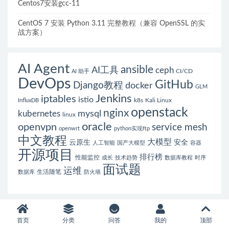
Centos7安装gcc-11
CentOS 7 安装 Python 3.11 完整教程（兼容 OpenSSL 的实
战方案）
AI Agent
ansible
AI工具
ceph
CI/CD
AI 助手
DevOps
GitHub
Django教程
docker
GLM
Jenkins
iptables
istio
k8s
Kali Linux
InfluxDB
openstack
nginx
mysql
kubernetes
linux
oracle
openvpn
service mesh
openwrt
python实现ftp
中文教程
大模型
云原生
安全
人工智能
国产大模型
容器
开源项目
排行榜
性能监控
成长
技术趋势
数据库教程
时序
面试题
运维
生活随笔
数据库
防火墙
首页
分类
问答
我的
顶部