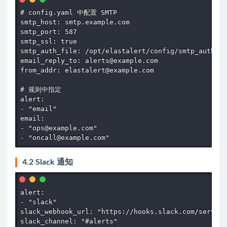
# config.yaml 中配置 SMTP

smtp_host: smtp.example.com

smtp_port: 587

smtp_ssl: true

smtp_auth_file: /opt/elastalert/config/smtp_auth.ya
email_reply_to: alerts@example.com

from_addr: elastalert@example.com

# 规则中指定

alert:

- "email"

email:

- "ops@example.com"

- "oncall@example.com"
4.2 Slack 通知
alert:

- "slack"

slack_webhook_url: "https://hooks.slack.com/service
slack_channel: "#alerts"
