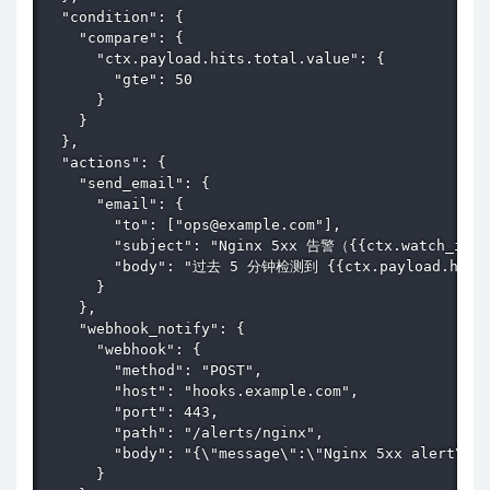
  "condition": {

    "compare": {

      "ctx.payload.hits.total.value": {

        "gte": 50

      }

    }

  },

  "actions": {

    "send_email": {

      "email": {

        "to": ["ops@example.com"],

        "subject": "Nginx 5xx 告警（{{ctx.watch_id}}
        "body": "过去 5 分钟检测到 {{ctx.payload.hits.
      }

    },

    "webhook_notify": {

      "webhook": {

        "method": "POST",

        "host": "hooks.example.com",

        "port": 443,

        "path": "/alerts/nginx",

        "body": "{\"message\":\"Nginx 5xx alert\",\
      }
