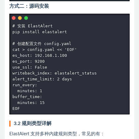
方式二：源码安装
# 安装 ElastAlert

pip install elastalert

# 创建配置文件 config.yaml

cat > config.yaml << 'EOF'

es_host: 192.168.1.100

es_port: 9200

use_ssl: False

writeback_index: elastalert_status

alert_time_limit: 2 days

run_every:

  minutes: 1

buffer_time:

  minutes: 15

EOF
3.2 规则类型详解
ElastAlert 支持多种内建规则类型，常见的有：