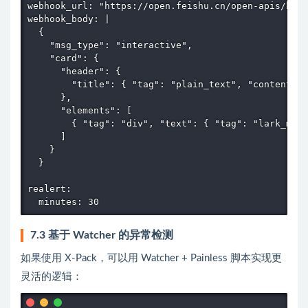
webhook_url: "https://open.feishu.cn/open-apis/bot/
webhook_body: |

  {

    "msg_type": "interactive",

    "card": {

      "header": {

        "title": { "tag": "plain_text", "content":
      },

      "elements": [

        { "tag": "div", "text": { "tag": "lark_m
      ]

    }

  }

realert:

  minutes: 30
7.3 基于 Watcher 的异常检测
如果使用 X-Pack，可以用 Watcher + Painless 脚本实现更
灵活的逻辑：