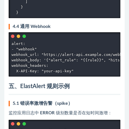
      ]

    }

  }
4.4 通用 Webhook
alert:

- "webhook"

webhook_url: "https://alert-api.example.com/webhook
webhook_body: '{"alert_rule": "{{rule}}", "hits": "
webhook_headers:

  X-API-Key: "your-api-key"
五、ElastAlert 规则示例
5.1 错误率激增告警（spike）
监控应用日志中
ERROR
级别数量是否在短时间激增：