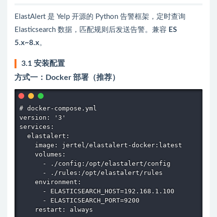
ElastAlert 是 Yelp 开源的 Python 告警框架，定时查询
Elasticsearch 数据，匹配规则后发送告警。兼容
ES
5.x~8.x
。
3.1 安装配置
方式一：Docker 部署（推荐）
# docker-compose.yml

version: '3'

services:

  elastalert:

    image: jertel/elastalert-docker:latest

    volumes:

      - ./config:/opt/elastalert/config

      - ./rules:/opt/elastalert/rules

    environment:

      - ELASTICSEARCH_HOST=192.168.1.100

      - ELASTICSEARCH_PORT=9200

    restart: always