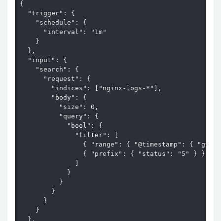
{

  "trigger": {

    "schedule": {

      "interval": "1m"

    }

  },

  "input": {

    "search": {

      "request": {

        "indices": ["nginx-logs-*"],

        "body": {

          "size": 0,

          "query": {

            "bool": {

              "filter": [

                { "range": { "@timestamp": { "gte":
                { "prefix": { "status": "5" } }

              ]

            }

          }

        }

      }

    }

  },
