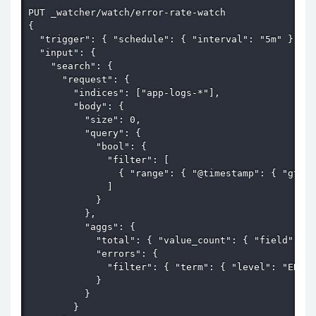
PUT _watcher/watch/error-rate-watch

{

  "trigger": { "schedule": { "interval": "5m" } },

  "input": {

    "search": {

      "request": {

        "indices": ["app-logs-*"],

        "body": {

          "size": 0,

          "query": {

            "bool": {

              "filter": [

                { "range": { "@timestamp": { "gte":
              ]

            }

          },

          "aggs": {

            "total": { "value_count": { "field": "@
            "errors": {

              "filter": { "term": { "level": "ERROR
            }

          }

        }
