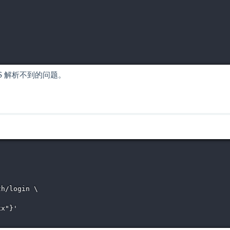
DNS 解析不到的问题。
h/login \

x"}'
