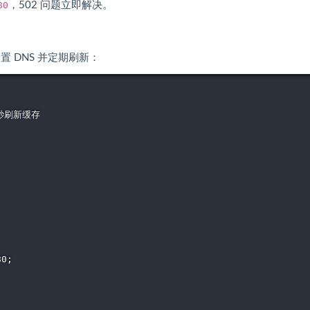
80
，502 问题立即解决。
 内置 DNS 并定期刷新：
 秒刷新缓存

0;
