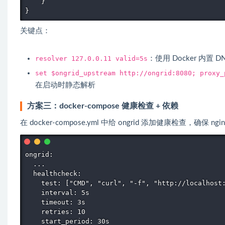
    }

}
关键点：
resolver 127.0.0.11 valid=5s
：使用 Docker 内置
set $ongrid_upstream http://ongrid:8080; proxy_
在启动时静态解析
方案三：docker-compose 健康检查 + 依赖
在 docker-compose.yml 中给 ongrid 添加健康检查，确保 n
ongrid:

  ...

  healthcheck:

    test: ["CMD", "curl", "-f", "http://localhost:
    interval: 5s

    timeout: 3s

    retries: 10

    start_period: 30s
