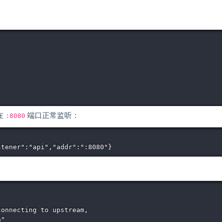
在
:8080
端口正常监听：
stener":"api","addr":":8080"}
onnecting to upstream,

n"