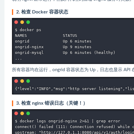
2. 检查 Docker 容器状态
$ docker ps

NAMES               STATUS

ongrid              Up 6 minutes

ongrid-nginx        Up 9 minutes

ongrid-mysql        Up 6 minutes (healthy)

...
所有容器均在运行，ongrid 容器状态为 Up，日志也显示 API 
{"level":"INFO","msg":"http server listening","li
3. 检查 nginx 错误日志（关键！）
$ docker logs ongrid-nginx 2>&1 | grep error

connect() failed (111: Connection refused) while c
upstream: "http://127.0.1.1:8080/api/v1/auth/logi