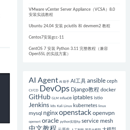
VMware vCenter Server Appliance（VCSA）8.0
安装实战教程
Ubuntu 24.04 安装 pciutils 和 devmem2 教程
Centos7安装gcc-11
CentOS 7 安装 Python 3.11 完整教程（兼容
OpenSSL 的实战方案）
AI Agent
ansible
AI工具
ceph
AI 助手
DevOps
Django教程
docker
CI/CD
GitHub
iptables
istio
GLM
InfluxDB
Jenkins
kubernetes
k8s
Kali Linux
linux
openstack
nginx
openvpn
mysql
oracle
service mesh
openwrt
python实现ftp
中文教程
大模型
云原生
人工智能
国产大模型