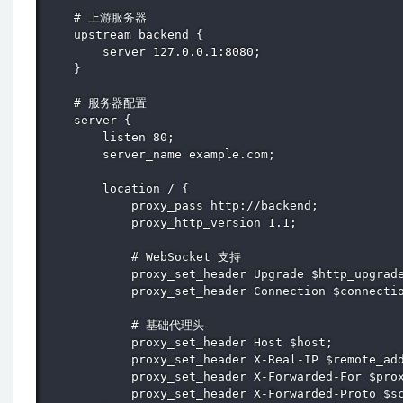
    # 上游服务器

    upstream backend {

        server 127.0.0.1:8080;

    }

    # 服务器配置

    server {

        listen 80;

        server_name example.com;

        location / {

            proxy_pass http://backend;

            proxy_http_version 1.1;

            # WebSocket 支持

            proxy_set_header Upgrade $http_upgrade
            proxy_set_header Connection $connectio
            # 基础代理头

            proxy_set_header Host $host;

            proxy_set_header X-Real-IP $remote_add
            proxy_set_header X-Forwarded-For $prox
            proxy_set_header X-Forwarded-Proto $sc