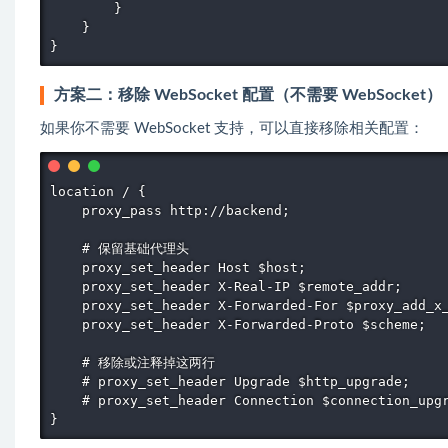
        }

    }

}
方案二：移除 WebSocket 配置（不需要 WebSocket）
如果你不需要 WebSocket 支持，可以直接移除相关配置：
location / {

    proxy_pass http://backend;

    # 保留基础代理头

    proxy_set_header Host $host;

    proxy_set_header X-Real-IP $remote_addr;

    proxy_set_header X-Forwarded-For $proxy_add_x_
    proxy_set_header X-Forwarded-Proto $scheme;

    # 移除或注释掉这两行

    # proxy_set_header Upgrade $http_upgrade;

    # proxy_set_header Connection $connection_upgr
}