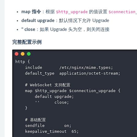
map 指令
：根据
$http_upgrade
的值设置
$connection
default upgrade
：默认情况下允许 Upgrade
'' close
：如果 Upgrade 头为空，则关闭连接
完整配置示例
http {

    include       /etc/nginx/mime.types;

    default_type  application/octet-stream;

    # WebSocket 支持配置

    map $http_upgrade $connection_upgrade {

        default upgrade;

        ''      close;

    }

    # 基础配置

    sendfile        on;

    keepalive_timeout  65;
