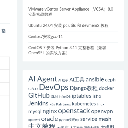
VMware vCenter Server Appliance（VCSA）8.0
安装实战教程
Ubuntu 24.04 安装 pciutils 和 devmem2 教程
p
指
Centos7安装gcc-11
CentOS 7 安装 Python 3.11 完整教程（兼容
OpenSSL 的实战方案）
AI Agent
ansible
AI工具
ceph
AI 助手
DevOps
Django教程
docker
CI/CD
GitHub
iptables
istio
GLM
InfluxDB
Jenkins
kubernetes
k8s
Kali Linux
linux
openstack
nginx
openvpn
mysql
oracle
service mesh
openwrt
python实现ftp
中文教程
大模型
云原生
人工智能
国产大模型