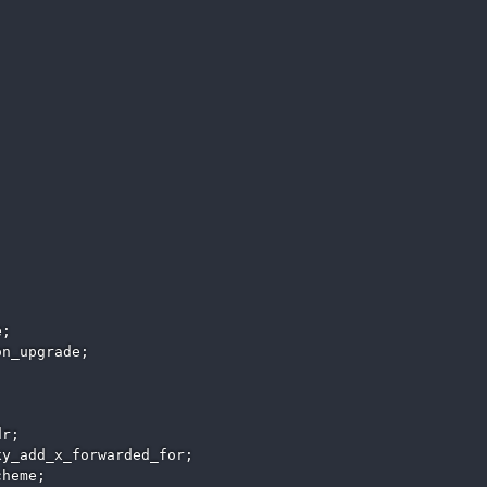
;

n_upgrade;

r;

y_add_x_forwarded_for;

heme;
