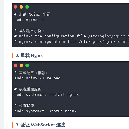
# 测试 Nginx 配置

sudo nginx -t

# 成功输出示例：

# nginx: the configuration file /etc/nginx/nginx.c
# nginx: configuration file /etc/nginx/nginx.conf
2. 重载 Nginx
# 重载配置（推荐）

sudo nginx -s reload

# 或者重启服务

sudo systemctl restart nginx

# 检查状态

sudo systemctl status nginx
3. 验证 WebSocket 连接