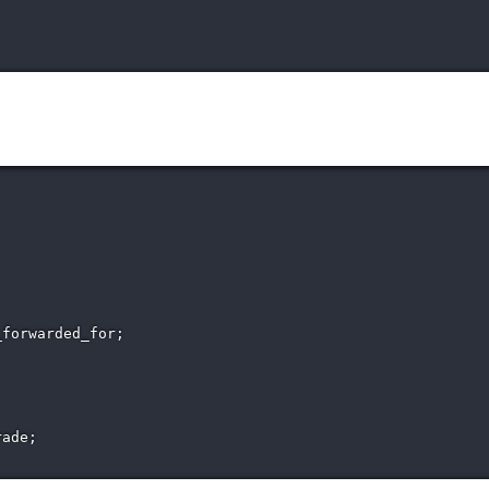
forwarded_for;

ade;
