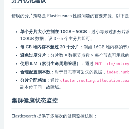
分片优化建议
错误的分片策略是 Elasticsearch 性能问题的首要来源。
单个分片大小控制在 10GB～50GB
：过小导致过多分片
100GB 数据，设 3～5 个主分片即可。
每 GB 堆内存不超过 20 个分片
：例如 16GB 堆内存的节
避免过度分片
：分片数 = 数据节点数 × 每个节点可
使用 ILM（索引生命周期管理）
：通过
PUT _ilm/polic
合理配置副本数
：对于日志等可丢失的数据，
index.num
分片分配感知
：通过
cluster.routing.allocation.aw
副本位于同一故障域。
集群健康状态监控
Elasticsearch 提供了多层次的健康监控机制：