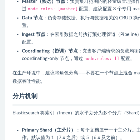
Master（候选）节点
：负责集群范围内的轻量级管理操
过
node.roles: [master]
配置。建议配置 3 个专用 ma
Data 节点
：负责存储数据、执行与数据相关的 CRUD
置。
Ingest 节点
：在索引数据之前执行预处理管道（Pipeli
配置。
Coordinating（协调）节点
：充当客户端请求的负载均衡器
coordinating-only 节点，通过
node.roles: []
配置。
在生产环境中，建议将角色分离——不要在一个节点上混合 master 
数据吞吐性能。
分片机制
Elasticsearch 将索引（Index）的水平划分为多个分片（Sh
Primary Shard（主分片）
：每个文档属于一个主分片。
作。默认值为 1（7.x 之后）或 5（6.x 及之前）。