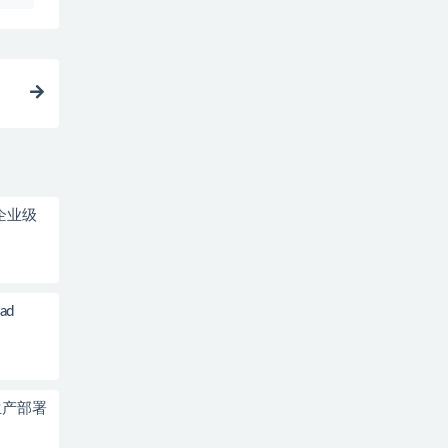
到企业级
ad
到生产部署