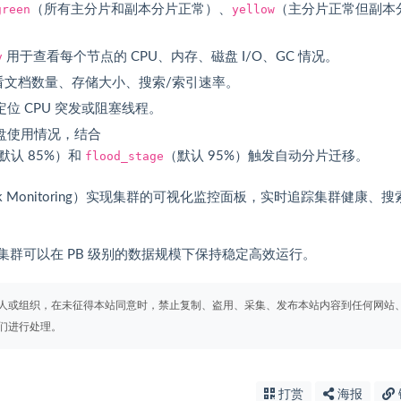
green
（所有主分片和副本分片正常）、
yellow
（主分片正常但副本
v
用于查看每个节点的 CPU、内存、磁盘 I/O、GC 情况。
看文档数量、存储大小、搜索/索引速率。
定位 CPU 突发或阻塞线程。
盘使用情况，结合
默认 85%）和
flood_stage
（默认 95%）触发自动分片迁移。
bana Stack Monitoring）实现集群的可视化监控面板，实时追踪集群健康、
ch 集群可以在 PB 级别的数据规模下保持稳定高效运行。
人或组织，在未征得本站同意时，禁止复制、盗用、采集、发布本站内容到任何网站
们进行处理。
打赏
海报