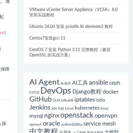
点。通
VMware vCenter Server Appliance（VCSA）8.0
安装实战教程
配
Ubuntu 24.04 安装 pciutils 和 devmem2 教程
st]
Centos7安装gcc-11
为
CentOS 7 安装 Python 3.11 完整教程（兼容
OpenSSL 的实战方案）
点保障
AI Agent
ansible
AI工具
ceph
AI 助手
DevOps
Django教程
docker
CI/CD
GitHub
iptables
istio
GLM
InfluxDB
Jenkins
kubernetes
k8s
Kali Linux
linux
openstack
nginx
openvpn
mysql
oracle
service mesh
入操
openwrt
python实现ftp
中文教程
大模型
云原生
人工智能
国产大模型