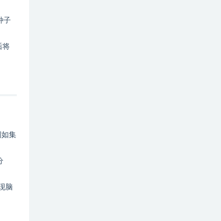
种子
后将
例如集
分
出现脑