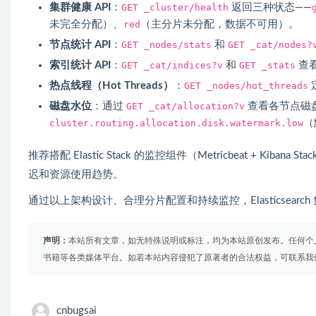
集群健康 API
：
GET _cluster/health
返回三种状态——
未完全分配）、
red
（主分片未分配，数据不可用）。
节点统计 API
：
GET _nodes/stats
和
GET _cat/nodes?
索引统计 API
：
GET _cat/indices?v
和
GET _stats
查
热点线程（Hot Threads）
：
GET _nodes/hot_threads
磁盘水位
：通过
GET _cat/allocation?v
查看各节点磁
cluster.routing.allocation.disk.watermark.low
（
推荐搭配 Elastic Stack 的监控组件（Metricbeat + Ki
迟和资源使用趋势。
通过以上架构设计、合理分片配置和持续监控，Elasticsear
声明：
本站所有文章，如无特殊说明或标注，均为本站原创发布。任何个
书籍等各类媒体平台。如若本站内容侵犯了原著者的合法权益，可联系我
cnbugsai