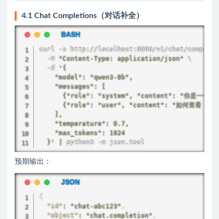
4.1 Chat Completions（对话补全）
curl
 -s http://localhost:8000/v1/chat/completi
  -H 
"Content-Type: application/json"
 \

  -d 
'{

    "model": "qwen3-8b",

    "messages": [

      {"role": "system", "content": "你是一个运
      {"role": "user", "content": "如何查看 
    ],

    "temperature": 0.7,

    "max_tokens": 1024

  }'
|
 python3 -m json.tool
预期输出：
{
"id"
:
"chat-abc123"
,
"object"
:
"chat.completion"
,