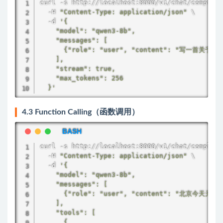
curl
 -s http://localhost:8000/v1/chat/completi
  -H 
"Content-Type: application/json"
 \

  -d 
'{

    "model": "qwen3-8b",

    "messages": [

      {"role": "user", "content": "写一首关于运
    ],

    "stream": true,

    "max_tokens": 256

  }'
4.3 Function Calling（函数调用）
curl
 -s http://localhost:8000/v1/chat/completi
  -H 
"Content-Type: application/json"
 \

  -d 
'{

    "model": "qwen3-8b",

    "messages": [

      {"role": "user", "content": "北京今天天气
    ],

    "tools": [

      {
