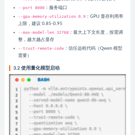
--port 8000
：服务端口
--gpu-memory-utilization 0.9
：GPU 显存利用率
上限，建议 0.85-0.95
--max-model-len 32768
：最大上下文长度，按需调
整，越大越占显存
--trust-remote-code
：信任远程代码（Qwen 模型
需要）
3.2 使用量化模型启动
python -m vllm.entrypoints.openai.api_server \

  --model ./models/Qwen3-8B-AWQ \

  --served-model-name qwen3-8b-awq \

  --host 0.0.0.0 \

  --port 8000 \

  --trust-remote-code \

  --quantization awq \

  --gpu-memory-utilization 0.9 \

  --max-model-len 32768