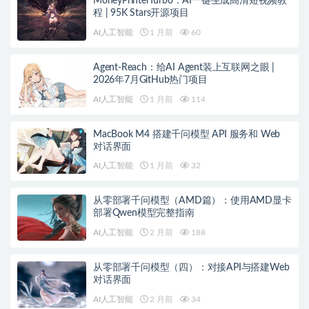
MoneyPrinterTurbo：AI一键生成高清短视频教
程 | 95K Stars开源项目
AI人工智能
1 月前
60
Agent-Reach：给AI Agent装上互联网之眼 |
2026年7月GitHub热门项目
AI人工智能
1 月前
114
MacBook M4 搭建千问模型 API 服务和 Web
对话界面
AI人工智能
1 月前
32
从零部署千问模型（AMD篇）：使用AMD显卡
部署Qwen模型完整指南
AI人工智能
2 月前
188
从零部署千问模型（四）：对接API与搭建Web
对话界面
AI人工智能
2 月前
34