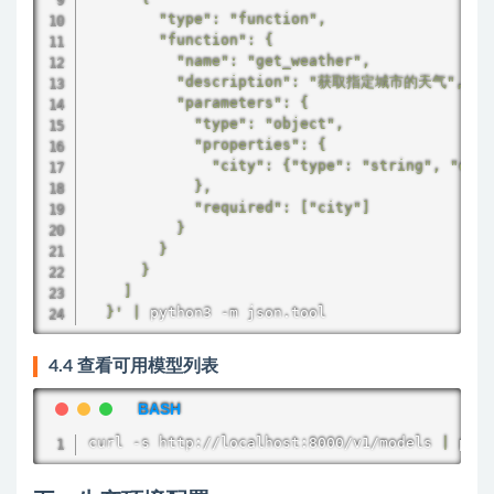
        "type": "function",

        "function": {

          "name": "get_weather",

          "description": "获取指定城市的天气",

          "parameters": {

            "type": "object",

            "properties": {

              "city": {"type": "string", "de
            },

            "required": ["city"]

          }

        }

      }

    ]

  }'
|
 python3 -m json.tool
4.4 查看可用模型列表
curl
 -s http://localhost:8000/v1/models 
|
 pyth