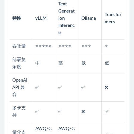
Text
Generat
Transfor
特性
vLLM
ion
Ollama
mers
Inferenc
e
吞吐量
⭐⭐⭐⭐⭐
⭐⭐⭐⭐
⭐⭐⭐
⭐
部署复
中
高
低
低
杂度
OpenAI
API 兼
✅
✅
✅
❌
容
多卡支
✅
✅
❌
✅
持
AWQ/G
AWQ/G
量化支