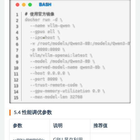
# 使用官方镜像
docker run -d \

  --name vllm-qwen \

  --gpus all \

  --ipc
=
host \

  -v /root/models/Qwen3-8B:/models/Qwen3-8B \

  -p 8000:8000 \

  vllm/vllm-openai:latest \

  --model /models/Qwen3-8B \

  --served-model-name qwen3-8b \

  --host 0.0.0.0 \

  --port 8000 \

  --trust-remote-code \

  --gpu-memory-utilization 0.9 \

  --max-model-len 32768
5.4 性能调优参数
参数
说明
推荐值
--gpu-memory-
GPU 显存利用