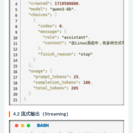
"created"
:
1719500000
,
"model"
:
"qwen3-8b"
,
"choices"
:
[
{
"index"
:
0
,
"message"
:
{
"role"
:
"assistant"
,
"content"
:
"在Linux系统中，有多种方式可以查看内存
}
,
"finish_reason"
:
"stop"
}
]
,
"usage"
:
{
"prompt_tokens"
:
25
,
"completion_tokens"
:
180
,
"total_tokens"
:
205
}
}
4.2 流式输出（Streaming）