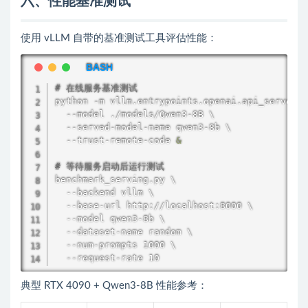
六、性能基准测试
使用 vLLM 自带的基准测试工具评估性能：
# 在线服务基准测试
python -m vllm.entrypoints.openai.api_server \

  --model ./models/Qwen3-8B \

  --served-model-name qwen3-8b \

  --trust-remote-code 
&
# 等待服务启动后运行测试
benchmark_serving.py \

  --backend vllm \

  --base-url http://localhost:8000 \

  --model qwen3-8b \

  --dataset-name random \

  --num-prompts 1000 \

  --request-rate 10
典型 RTX 4090 + Qwen3-8B 性能参考：