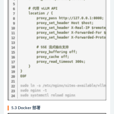
    # 代理 vLLM API

    location / {

        proxy_pass http://127.0.0.1:8000;

        proxy_set_header Host 
$host
;

        proxy_set_header X-Real-IP 
$remote_add
        proxy_set_header X-Forwarded-For 
$prox
        proxy_set_header X-Forwarded-Proto 
$sc
        # SSE 流式输出支持

        proxy_buffering off;

        proxy_cache off;

        proxy_read_timeout 300s;

    }

}

EOF
sudo
ln
sudo
sudo
 systemctl reload nginx
5.3 Docker 部署