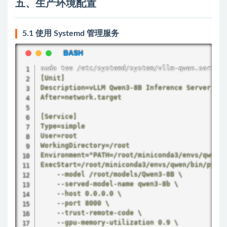
五、生产环境配置
5.1 使用 Systemd 管理服务
sudo
tee
 /etc/systemd/system/vllm-qwen.service
[Unit]

Description=vLLM Qwen3-8B Inference Server

After=network.target

[Service]

Type=simple

User=root

WorkingDirectory=/root

Environment="PATH=/root/miniconda3/envs/qwen/b
ExecStart=/root/miniconda3/envs/qwen/bin/pytho
    --model /root/models/Qwen3-8B \

    --served-model-name qwen3-8b \

    --host 0.0.0.0 \

    --port 8000 \

    --trust-remote-code \

    --gpu-memory-utilization 0.9 \
