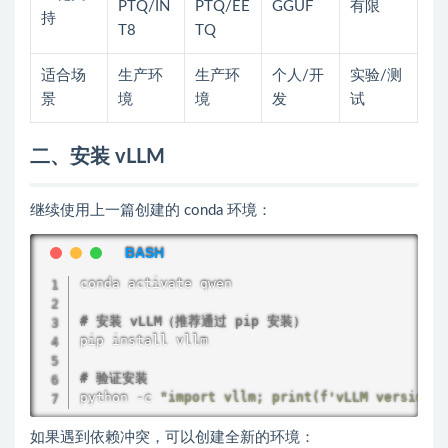
PTQ/IN
PTQ/EE
GGUF
有限
持
T8
TQ
适合场
生产环
生产环
个人/开
实验/测
景
境
境
发
试
二、安装 vLLM
继续使用上一篇创建的 conda 环境：
conda activate qwen

# 安装 vLLM（推荐通过 pip 安装）
pip 
install
 vllm

# 验证安装
python -c 
"import vllm; print(f'vLLM version: 
如果遇到依赖冲突，可以创建全新的环境：