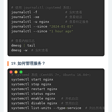
# 使用 journalctl（systemd 系统）
journalctl -f              
# 实时查看
journalctl -xe             
# 查看错误
journalctl -u nginx        
# 查看特定服务
journalctl --since 
"2024-01-01"
journalctl --since 
"1 hour ago"
# 查看内核日志
dmesg
|
tail
dmesg
 -w  
# 实时查看
19. 如何管理服务？
# systemd 系统（CentOS 7+, Ubuntu 16.04+）
systemctl start nginx

systemctl stop nginx

systemctl restart nginx

systemctl status nginx

systemctl 
enable
 nginx   
# 开机自启
systemctl disable nginx  
# 禁用自启
systemctl list-units --type
=
service  
# 列出所有服务