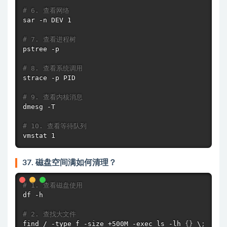
# 6. 查看网络
sar -n DEV 1

# 7. 查看进程树
pstree -p

# 8. 查看系统调用
strace
 -p PID

# 9. 查看内核消息
dmesg
 -T

# 10. 查看等待队列
vmstat
 1
37. 磁盘空间满如何清理？
# 1. 查看磁盘使用
df
 -h

# 2. 查找大文件
find
 / -type f -size +500M -exec 
ls
 -lh 
{
}
 \
;