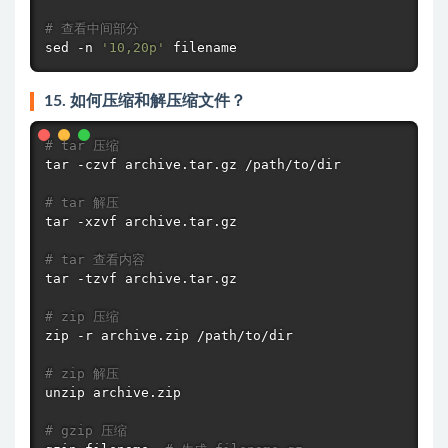
# 查看中间部分
sed
 -n 
'10,20p'
 filename
15. 如何压缩和解压缩文件？
# tar 压缩
tar
 -czvf archive.tar.gz /path/to/dir

# tar 解压
tar
 -xzvf archive.tar.gz

# tar 查看内容
tar
 -tzvf archive.tar.gz

# zip 压缩
zip
 -r archive.zip /path/to/dir

# zip 解压
unzip archive.zip

# gzip 压缩