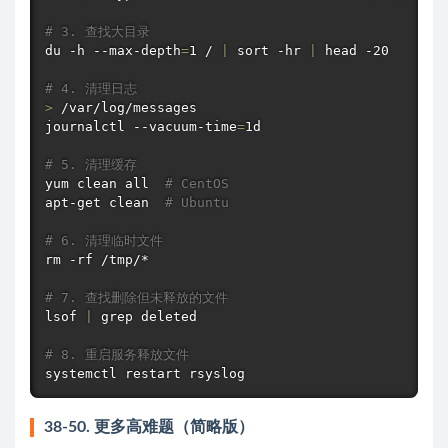
# 3. 查找大目录
du
 -h --max-depth
=
1 / 
|
sort
 -hr 
|
head
 -20

# 4. 清理日志
>
 /var/log/messages

journalctl --vacuum-time
=
1d

# 5. 清理缓存
yum clean all  
# CentOS
apt-get
 clean  
# Ubuntu
# 6. 清理临时文件
rm
 -rf /tmp/*

# 7. 查找删除但未释放的文件
lsof
|
grep
 deleted

# 8. 重启服务释放文件
systemctl restart rsyslog
38-50. 更多高难题（简略版）