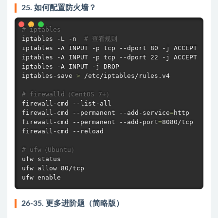
25. 如何配置防火墙？
# iptables
iptables -L -n  
# 查看规则
iptables -A INPUT -p tcp --dport 80 -j ACCEPT

iptables -A INPUT -p tcp --dport 22 -j ACCEPT

iptables -A INPUT -j DROP

iptables-save 
>
 /etc/iptables/rules.v4

# firewalld（CentOS 7+）
firewall-cmd --list-all

firewall-cmd --permanent --add-service
=
http

firewall-cmd --permanent --add-port
=
8080/tcp

firewall-cmd --reload

# ufw（Ubuntu）
ufw status

ufw allow 80/tcp

ufw 
enable
26-35. 更多进阶题（简略版）