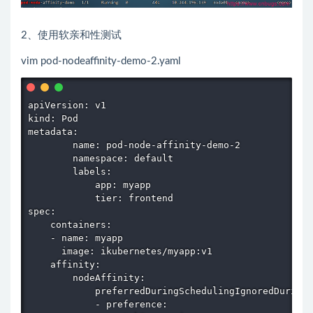
2、使用软亲和性测试
vim pod-nodeaffinity-demo-2.yaml
apiVersion: v1

kind: Pod

metadata:

        name: pod-node-affinity-demo-2

        namespace: default

        labels:

            app: myapp

            tier: frontend

spec:

    containers:

    - name: myapp

      image: ikubernetes/myapp:v1

    affinity:

        nodeAffinity:

            preferredDuringSchedulingIgnoredDuringE
            - preference:
