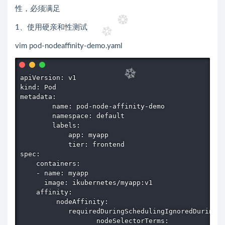
性，必须满足
1、使用硬亲和性测试
vim pod-nodeaffinity-demo.yaml
apiVersion: v1

kind: Pod

metadata:

        name: pod-node-affinity-demo

        namespace: default

        labels:

            app: myapp

            tier: frontend

spec:

    containers:

    - name: myapp

      image: ikubernetes/myapp:v1

    affinity:

         nodeAffinity:

            requiredDuringSchedulingIgnoredDuringEx
                   nodeSelectorTerms:
