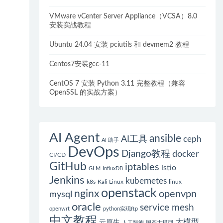
VMware vCenter Server Appliance（VCSA）8.0
安装实战教程
Ubuntu 24.04 安装 pciutils 和 devmem2 教程
Centos7安装gcc-11
CentOS 7 安装 Python 3.11 完整教程（兼容
OpenSSL 的实战方案）
AI Agent
ansible
AI工具
ceph
AI 助手
DevOps
Django教程
docker
CI/CD
GitHub
iptables
istio
GLM
InfluxDB
Jenkins
kubernetes
k8s
Kali Linux
linux
openstack
nginx
openvpn
mysql
oracle
service mesh
openwrt
python实现ftp
中文教程
大模型
云原生
人工智能
国产大模型