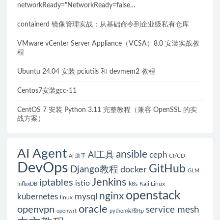
networkReady="NetworkReady=false
reason:NetworkPluginNotReady的解决方案
containerd 镜像管理实战：从基础命令到企业级私有仓库
VMware vCenter Server Appliance（VCSA）8.0 安装实战教
程
Ubuntu 24.04 安装 pciutils 和 devmem2 教程
Centos7安装gcc-11
CentOS 7 安装 Python 3.11 完整教程（兼容 OpenSSL 的实
战方案）
AI Agent
ansible
AI工具
ceph
CI/CD
AI 助手
DevOps
GitHub
Django教程
docker
GLM
Jenkins
iptables
istio
k8s
Kali Linux
InfluxDB
openstack
nginx
mysql
kubernetes
linux
oracle
openvpn
service mesh
openwrt
python实现ftp