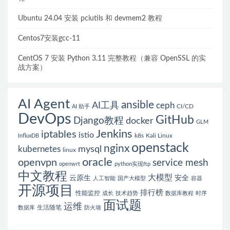
Ubuntu 24.04 安装 pciutils 和 devmem2 教程
Centos7安装gcc-11
CentOS 7 安装 Python 3.11 完整教程（兼容 OpenSSL 的实
战方案）
AI Agent
ansible
AI工具
ceph
CI/CD
AI 助手
DevOps
GitHub
Django教程
docker
GLM
Jenkins
iptables
istio
k8s
Kali Linux
InfluxDB
openstack
nginx
mysql
kubernetes
linux
oracle
openvpn
service mesh
openwrt
python实现ftp
中文教程
大模型
云原生
安全
人工智能
国产大模型
容器
开源项目
排行榜
性能监控
成长
技术趋势
数据库教程
时序
面试题
运维
生活随笔
数据库
防火墙