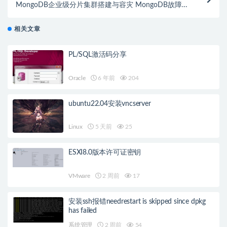
MongoDB企业级分片集群搭建与容灾 MongoDB故障
自动切换+备份恢复+配置指南 带资料
相关文章
PL/SQL激活码分享
Oracle
6 年前
204
ubuntu22.04安装vncserver
Linux
5 天前
25
ESXI8.0版本许可证密钥
VMware
2 周前
17
安装ssh报错needrestart is skipped since dpkg
has failed
系统管理
2 周前
54