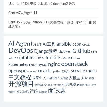
Ubuntu 24.04 安装 pciutils 和 devmem2 教程
Centos7安装gcc-11
CentOS 7 安装 Python 3.11 完整教程（兼容 OpenSSL 的实
战方案）
AI Agent
ansible
AI工具
ceph
CI/CD
AI 助手
DevOps
GitHub
Django教程
docker
GLM
Jenkins
iptables
istio
k8s
Kali Linux
InfluxDB
openstack
nginx
mysql
kubernetes
linux
oracle
openvpn
service mesh
openwrt
python实现ftp
中文教程
大模型
云原生
安全
人工智能
国产大模型
容器
开源项目
排行榜
性能监控
成长
技术趋势
数据库教程
时序
面试题
运维
生活随笔
数据库
防火墙