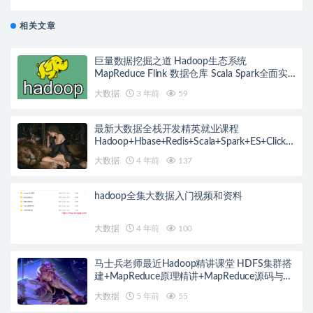
术 Linux基础实战课程
相关文章
巨量数据挖掘之道 Hadoop生态系统
MapReduce Flink 数据仓库 Scala Spark全面实
战
大数据
3 年前
59
最新大数据全栈开发精英就业课程
Hadoop+Hbase+Redis+Scala+Spark+ES+ClickH
ouse等等
大数据
4 年前
137
hadoop全集大数据入门视频和资料
大数据
4 年前
100
马士兵老师最近Hadoop精讲课堂 HDFS集群搭
建+MapReduce原理精讲+MapReduce源码与开
发
大数据
5 年前
55