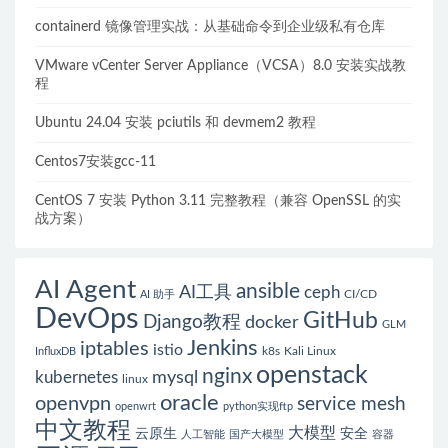
reason:NetworkPluginNotReady的解决方案
containerd 镜像管理实战：从基础命令到企业级私有仓库
VMware vCenter Server Appliance（VCSA）8.0 安装实战教
程
Ubuntu 24.04 安装 pciutils 和 devmem2 教程
Centos7安装gcc-11
CentOS 7 安装 Python 3.11 完整教程（兼容 OpenSSL 的实
战方案）
AI Agent
ansible
AI工具
ceph
CI/CD
AI 助手
DevOps
GitHub
Django教程
docker
GLM
Jenkins
iptables
istio
k8s
Kali Linux
InfluxDB
openstack
nginx
mysql
kubernetes
linux
oracle
openvpn
service mesh
openwrt
python实现ftp
中文教程
大模型
云原生
安全
人工智能
国产大模型
容器