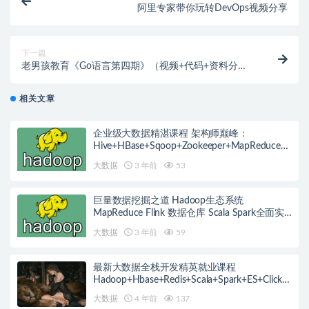
阿里专家带你玩转DevOps视频分享
下一篇
老男孩教育《Go语言第四期》（视频+代码+资料分
享）
相关文章
企业级大数据精湛课程 架构师巅峰：
Hive+HBase+Sqoop+Zookeeper+MapReduce+
HDFS
大数据
3 年前
53
巨量数据挖掘之道 Hadoop生态系统
MapReduce Flink 数据仓库 Scala Spark全面实
战
大数据
3 年前
59
最新大数据全栈开发精英就业课程
Hadoop+Hbase+Redis+Scala+Spark+ES+ClickH
ouse等等
大数据
4 年前
137