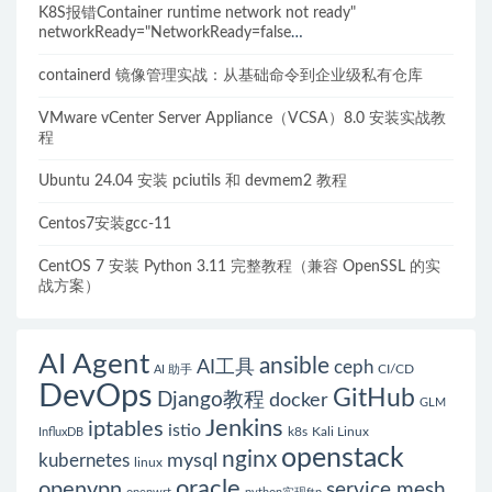
K8S报错Container runtime network not ready"
networkReady="NetworkReady=false
reason:NetworkPluginNotReady的解决方案
containerd 镜像管理实战：从基础命令到企业级私有仓库
VMware vCenter Server Appliance（VCSA）8.0 安装实战教
程
Ubuntu 24.04 安装 pciutils 和 devmem2 教程
Centos7安装gcc-11
CentOS 7 安装 Python 3.11 完整教程（兼容 OpenSSL 的实
战方案）
AI Agent
ansible
AI工具
ceph
CI/CD
AI 助手
DevOps
GitHub
Django教程
docker
GLM
Jenkins
iptables
istio
k8s
Kali Linux
InfluxDB
openstack
nginx
mysql
kubernetes
linux
oracle
openvpn
service mesh