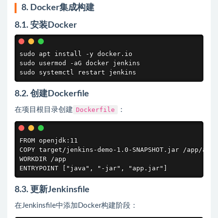
8. Docker集成构建
8.1. 安装Docker
sudo apt install -y docker.io

sudo usermod -aG docker jenkins

sudo systemctl restart jenkins
8.2. 创建Dockerfile
在项目根目录创建
Dockerfile
：
FROM openjdk:11

COPY target/jenkins-demo-1.0-SNAPSHOT.jar /app/app.
WORKDIR /app

ENTRYPOINT ["java", "-jar", "app.jar"]
8.3. 更新Jenkinsfile
在Jenkinsfile中添加Docker构建阶段：