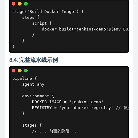
stage('Build Docker Image') {

    steps {

        script {

            docker.build("jenkins-demo:${env.BUILD_
        }

    }

}
8.4. 完整流水线示例
pipeline {

    agent any

    environment {

        DOCKER_IMAGE = "jenkins-demo"

        REGISTRY = 'your-docker-registry' // 替换
    }

    stages {

        // ... 前面的阶段 ...
