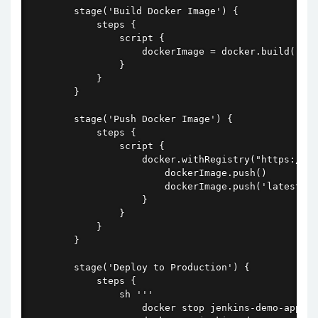
        stage('Build Docker Image') {

            steps {

                script {

                    dockerImage = docker.build("${D
                }

            }

        }

        stage('Push Docker Image') {

            steps {

                script {

                    docker.withRegistry("https://${
                        dockerImage.push()

                        dockerImage.push('latest')

                    }

                }

            }

        }

        stage('Deploy to Production') {

            steps {

                sh '''

                    docker stop jenkins-demo-app ||