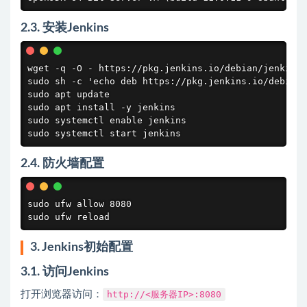
2.3. 安装Jenkins
wget -q -O - https://pkg.jenkins.io/debian/jenkins.
sudo sh -c 'echo deb https://pkg.jenkins.io/debian-
sudo apt update

sudo apt install -y jenkins

sudo systemctl enable jenkins

sudo systemctl start jenkins
2.4. 防火墙配置
sudo ufw allow 8080

sudo ufw reload
3. Jenkins初始配置
3.1. 访问Jenkins
打开浏览器访问：
http://<服务器IP>:8080