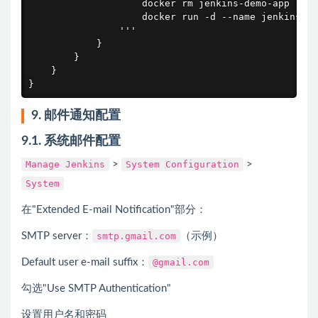
                    docker rm jenkins-demo-app || t
                    docker run -d --name jenkins-de
                '''

            }

        }

    }

}
9. 邮件通知配置
9.1. 系统邮件配置
Manage Jenkins
>
System Configuration
>
System
在"Extended E-mail Notification"部分：
SMTP server：
smtp.gmail.com
（示例）
Default user e-mail suffix：
@gmail.com
勾选"Use SMTP Authentication"
设置用户名和密码