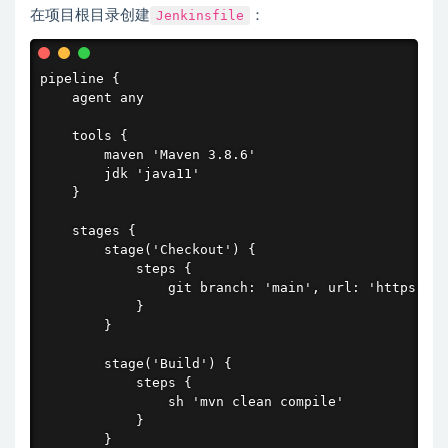
在项目根目录创建
Jenkinsfile
：
pipeline {

    agent any

    tools {

        maven 'Maven 3.8.6'

        jdk 'java11'

    }

    stages {

        stage('Checkout') {

            steps {

                git branch: 'main', url: 'https://g
            }

        }

        stage('Build') {

            steps {

                sh 'mvn clean compile'

            }

        }
