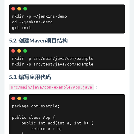
mkdir -p ~/jenkins-demo

cd ~/jenkins-demo

git init
5.2. 创建Maven项目结构
mkdir -p src/main/java/com/example

mkdir -p src/test/java/com/example
5.3. 编写应用代码
src/main/java/com/example/App.java
：
package com.example;

public class App {

    public int add(int a, int b) {

        return a + b;
