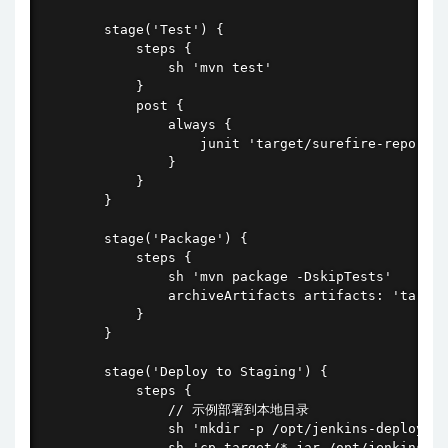
        stage('Test') {

            steps {

                sh 'mvn test'

            }

            post {

                always {

                    junit 'target/surefire-reports/
                }

            }

        }

        stage('Package') {

            steps {

                sh 'mvn package -DskipTests'

                archiveArtifacts artifacts: 'target
            }

        }

        stage('Deploy to Staging') {

            steps {

                // 示例部署到本地目录

                sh 'mkdir -p /opt/jenkins-deploymen
                sh 'cp target/*.jar /opt/jenkins-de