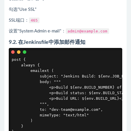
勾选"Use SSL"
SSL端口：
465
设置"System Admin e-mail"：
admin@example.com
9.2. 在Jenkinsfile中添加邮件通知
post {

    always {

        emailext (

            subject: "Jenkins Build: ${env.JOB_NAME
            body: """

                <p>Build ${env.BUILD_NUMBER} of ${e
                <p>Build status: ${env.BUILD_STATUS
                <p>Build URL: ${env.BUILD_URL}</p>

            """,

            to: "dev-team@example.com",

            mimeType: "text/html"

        )

    }
