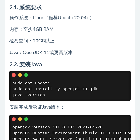
2.1. 系统要求
操作系统：Linux（推荐Ubuntu 20.04+）
内存：至少4GB RAM
磁盘空间：20GB以上
Java：OpenJDK 11或更高版本
2.2. 安装Java
sudo apt update

sudo apt install -y openjdk-11-jdk

java -version
安装完成后验证Java版本：
openjdk version "11.0.11" 2021-04-20

OpenJDK Runtime Environment (build 11.0.11+9-Ubuntu
OpenJDK 64-Bit Server VM (build 11.0.11+9-Ubuntu-0u