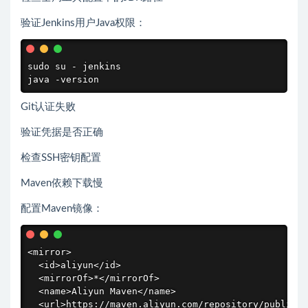
验证Jenkins用户Java权限：
sudo su - jenkins

java -version
Git认证失败
验证凭据是否正确
检查SSH密钥配置
Maven依赖下载慢
配置Maven镜像：
<mirror>

  <id>aliyun</id>

  <mirrorOf>*</mirrorOf>

  <name>Aliyun Maven</name>

  <url>https://maven.aliyun.com/repository/public</