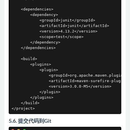
    <dependencies>

        <dependency>

            <groupId>junit</groupId>

            <artifactId>junit</artifactId>

            <version>4.13.2</version>

            <scope>test</scope>

        </dependency>

    </dependencies>

    <build>

        <plugins>

            <plugin>

                <groupId>org.apache.maven.plugins</
                <artifactId>maven-surefire-plugin</
                <version>3.0.0-M5</version>

            </plugin>

        </plugins>

    </build>

</project>
5.6. 提交代码到Git