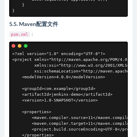
    }

}
5.5. Maven配置文件
pom.xml
：
<?xml version="1.0" encoding="UTF-8"?>

<project xmlns="http://maven.apache.org/POM/4.0.0"

         xmlns:xsi="http://www.w3.org/2001/XMLSchem
         xsi:schemaLocation="http://maven.apache.or
    <modelVersion>4.0.0</modelVersion>

    <groupId>com.example</groupId>

    <artifactId>jenkins-demo</artifactId>

    <version>1.0-SNAPSHOT</version>

    <properties>

        <maven.compiler.source>11</maven.compiler.s
        <maven.compiler.target>11</maven.compiler.t
        <project.build.sourceEncoding>UTF-8</projec
    </properties>
