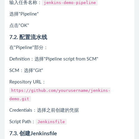
输入任务名称：
jenkins-demo-pipeline
选择"Pipeline"
点击"OK"
7.2. 配置流水线
在"Pipeline"部分：
Definition：选择"Pipeline script from SCM"
SCM：选择"Git"
Repository URL：
https://github.com/yourusername/jenkins-
demo.git
Credentials：选择之前创建的凭据
Script Path：
Jenkinsfile
7.3. 创建Jenkinsfile