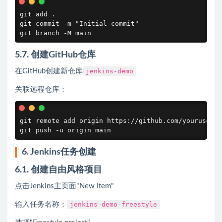
git add .

git commit -m "Initial commit"

git branch -M main
5.7. 创建GitHub仓库
在GitHub创建新仓库
jenkins-demo
关联远程仓库：
git remote add origin https://github.com/youruserna
git push -u origin main
6. Jenkins任务创建
6.1. 创建自由风格项目
点击Jenkins主页面"New Item"
输入任务名称：
jenkins-demo-freestyle