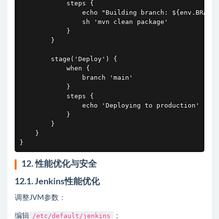
            steps {

                echo "Building branch: ${env.BRANCH
                sh 'mvn clean package'

            }

        }

        stage('Deploy') {

            when {

                branch 'main'

            }

            steps {

                echo 'Deploying to production'

            }

        }

    }

}
12. 性能优化与安全
12.1. Jenkins性能优化
调整JVM参数：
编辑
/etc/default/jenkins
：