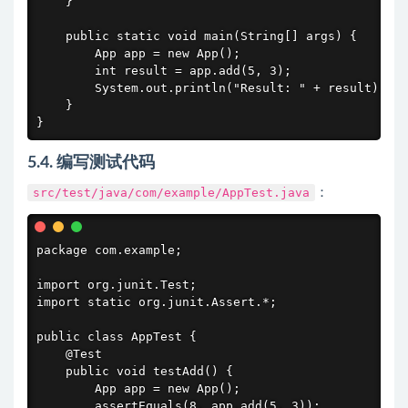
    }

    public static void main(String[] args) {

        App app = new App();

        int result = app.add(5, 3);

        System.out.println("Result: " + result);

    }

}
5.4. 编写测试代码
src/test/java/com/example/AppTest.java
：
package com.example;

import org.junit.Test;

import static org.junit.Assert.*;

public class AppTest {

    @Test

    public void testAdd() {

        App app = new App();

        assertEquals(8, app.add(5, 3));
