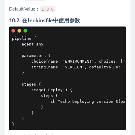
Default Value：
1.0.0
10.2. 在Jenkinsfile中使用参数
pipeline {

    agent any

    parameters {

        choice(name: 'ENVIRONMENT', choices: ['dev'
        string(name: 'VERSION', defaultValue: '1.0.
    }

    stages {

        stage('Deploy') {

            steps {

                sh "echo Deploying version ${params
            }

        }

    }

}