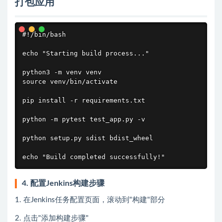
打包应用
#!/bin/bash

echo "Starting build process..."

python3 -m venv venv

source venv/bin/activate

pip install -r requirements.txt

python -m pytest test_app.py -v

python setup.py sdist bdist_wheel

echo "Build completed successfully!"
4. 配置Jenkins构建步骤
1. 在Jenkins任务配置页面，滚动到"构建"部分
2. 点击"添加构建步骤"