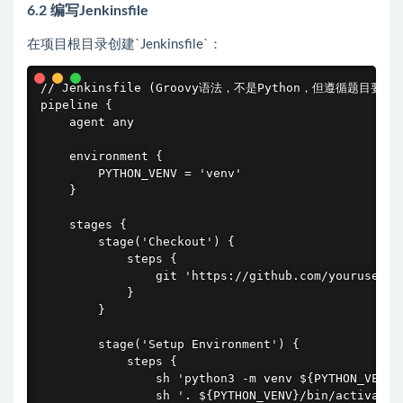
6.2 编写Jenkinsfile
在项目根目录创建`Jenkinsfile`：
// Jenkinsfile (Groovy语法，不是Python，但遵循题目要求
pipeline {

    agent any

    environment {

        PYTHON_VENV = 'venv'

    }

    stages {

        stage('Checkout') {

            steps {

                git 'https://github.com/yourusernam
            }

        }

        stage('Setup Environment') {

            steps {

                sh 'python3 -m venv ${PYTHON_VENV}'
                sh '. ${PYTHON_VENV}/bin/activate 