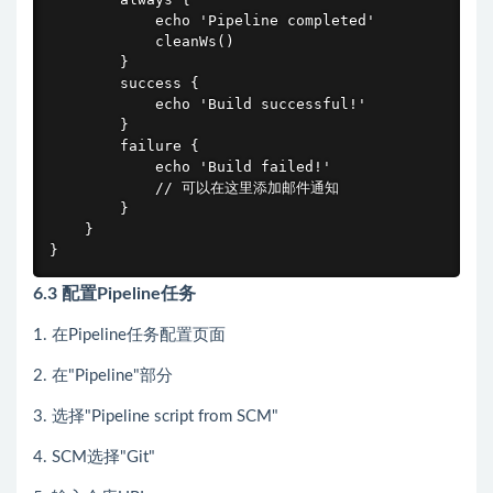
            echo 'Pipeline completed'

            cleanWs()

        }

        success {

            echo 'Build successful!'

        }

        failure {

            echo 'Build failed!'

            // 可以在这里添加邮件通知

        }

    }

}
6.3 配置Pipeline任务
1. 在Pipeline任务配置页面
2. 在"Pipeline"部分
3. 选择"Pipeline script from SCM"
4. SCM选择"Git"