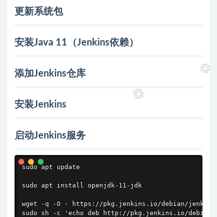
更新系统包
安装Java 11（Jenkins依赖）
添加Jenkins仓库
安装Jenkins
启动Jenkins服务
sudo apt update

sudo apt install openjdk-11-jdk

wget -q -O - https://pkg.jenkins.io/debian/jenkins.
sudo sh -c 'echo deb http://pkg.jenkins.io/debian-