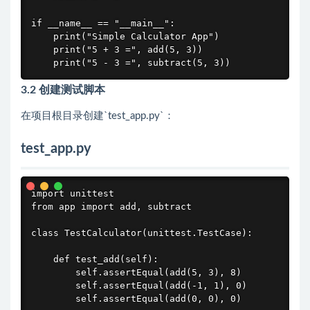
if __name__ == "__main__":

    print("Simple Calculator App")

    print("5 + 3 =", add(5, 3))

    print("5 - 3 =", subtract(5, 3))
3.2 创建测试脚本
在项目根目录创建`test_app.py`：
test_app.py
import unittest

from app import add, subtract

class TestCalculator(unittest.TestCase):

    def test_add(self):

        self.assertEqual(add(5, 3), 8)

        self.assertEqual(add(-1, 1), 0)

        self.assertEqual(add(0, 0), 0)
