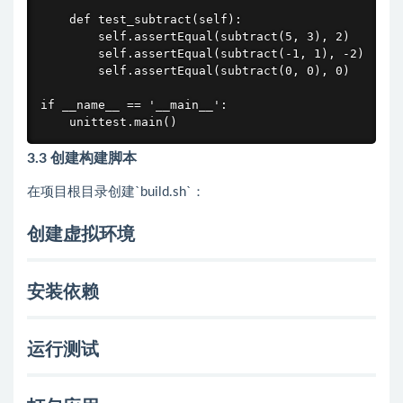
    def test_subtract(self):

        self.assertEqual(subtract(5, 3), 2)

        self.assertEqual(subtract(-1, 1), -2)

        self.assertEqual(subtract(0, 0), 0)

if __name__ == '__main__':

    unittest.main()
3.3 创建构建脚本
在项目根目录创建`build.sh`：
创建虚拟环境
安装依赖
运行测试