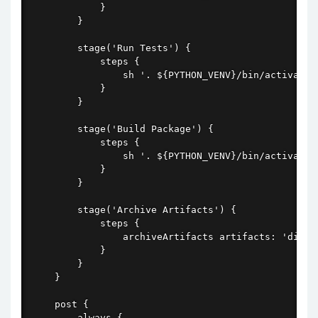
            }

        }

        stage('Run Tests') {

            steps {

                sh '. ${PYTHON_VENV}/bin/activate 
            }

        }

        stage('Build Package') {

            steps {

                sh '. ${PYTHON_VENV}/bin/activate 
            }

        }

        stage('Archive Artifacts') {

            steps {

                archiveArtifacts artifacts: 'dist/*
            }

        }

    }

    post {

        always {
