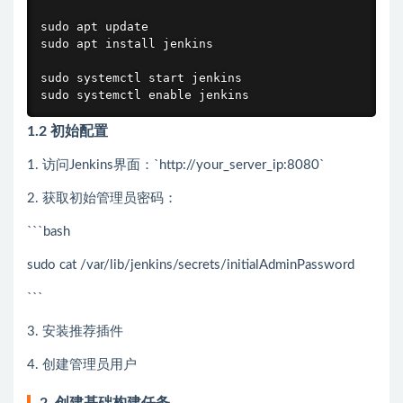
sudo apt update

sudo apt install jenkins

sudo systemctl start jenkins

sudo systemctl enable jenkins
1.2 初始配置
1. 访问Jenkins界面：`http://your_server_ip:8080`
2. 获取初始管理员密码：
```bash
sudo cat /var/lib/jenkins/secrets/initialAdminPassword
```
3. 安装推荐插件
4. 创建管理员用户
2. 创建基础构建任务