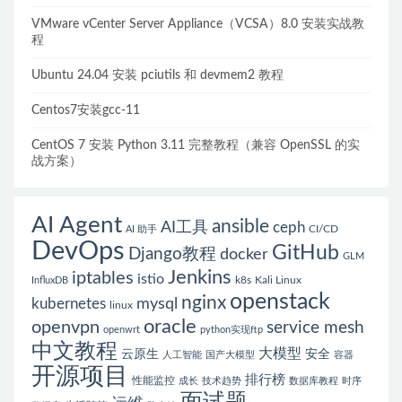
VMware vCenter Server Appliance（VCSA）8.0 安装实战教
程
Ubuntu 24.04 安装 pciutils 和 devmem2 教程
Centos7安装gcc-11
CentOS 7 安装 Python 3.11 完整教程（兼容 OpenSSL 的实
战方案）
AI Agent
ansible
AI工具
ceph
CI/CD
AI 助手
DevOps
GitHub
Django教程
docker
GLM
Jenkins
iptables
istio
k8s
Kali Linux
InfluxDB
openstack
nginx
mysql
kubernetes
linux
oracle
openvpn
service mesh
openwrt
python实现ftp
中文教程
大模型
云原生
安全
人工智能
国产大模型
容器
开源项目
排行榜
性能监控
成长
技术趋势
数据库教程
时序