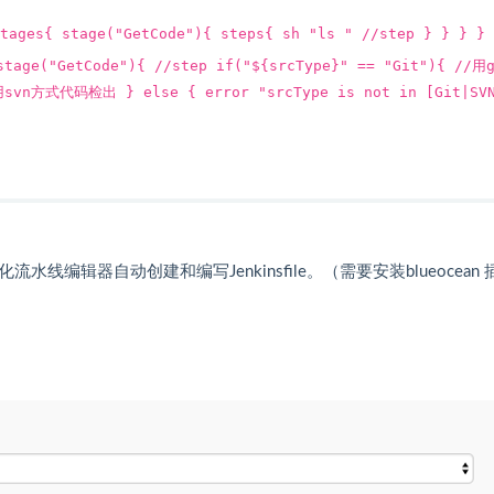
tages{ stage("GetCode"){ steps{ sh "ls " //step } } } }
stage("GetCode"){ //step if("${srcType}" == "Git"){ //用
用svn方式代码检出 } else { error "srcType is not in [Git|SVN
线编辑器自动创建和编写Jenkinsfile。（需要安装blueocean 