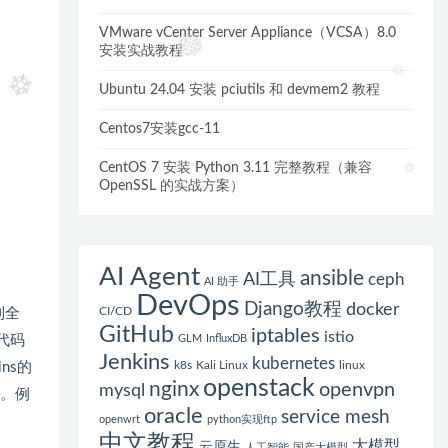
VMware vCenter Server Appliance（VCSA）8.0
安装实战教程
Ubuntu 24.04 安装 pciutils 和 devmem2 教程
Centos7安装gcc-11
CentOS 7 安装 Python 3.11 完整教程（兼容
OpenSSL 的实战方案）
AI Agent
ansible
AI工具
ceph
AI 助手
DevOps
Django教程
docker
CI/CD
到全
GitHub
iptables
istio
代码
GLM
InfluxDB
Jenkins
kubernetes
k8s
Kali Linux
linux
ns的
openstack
nginx
openvpn
mysql
程。例
oracle
service mesh
openwrt
python实现ftp
中文教程
大模型
云原生
人工智能
国产大模型