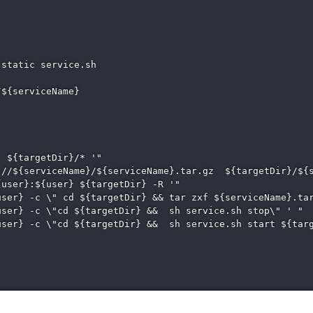
static service.sh 

${serviceName} 

 ${targetDir}/* '"

//${serviceName}/${serviceName}.tar.gz  ${targetDir}/${s
user}:${user} ${targetDir} -R '"

ser} -c \" cd ${targetDir} && tar zxf ${serviceName}.tar
ser} -c \"cd ${targetDir} &&  sh service.sh stop\" ' "

ser} -c \"cd ${targetDir} &&  sh service.sh start ${targ