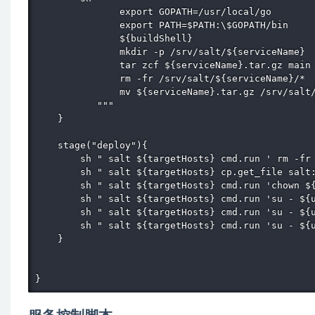
               export GOPATH=/usr/local/go

               export PATH=$PATH:\$GOPATH/bin

               ${buildShell}

               mkdir -p /srv/salt/${serviceName} 

               tar zcf ${serviceName}.tar.gz main 
               rm -fr /srv/salt/${serviceName}/*

               mv ${serviceName}.tar.gz /srv/salt/
           """

    }

    stage("deploy"){

        sh " salt ${targetHosts} cmd.run ' rm -fr 
        sh " salt ${targetHosts} cp.get_file salt:
        sh " salt ${targetHosts} cmd.run 'chown ${
        sh " salt ${targetHosts} cmd.run 'su - ${u
        sh " salt ${targetHosts} cmd.run 'su - ${u
        sh " salt ${targetHosts} cmd.run 'su - ${u
    }

}