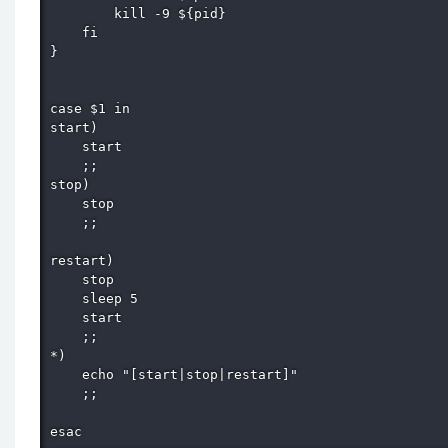
        kill -9 ${pid}

    fi

}

case $1 in

start)

    start

    ;;

stop)

    stop

    ;;

restart)

    stop

    sleep 5

    start

    ;;

*)

    echo "[start|stop|restart]"

    ;;

esac