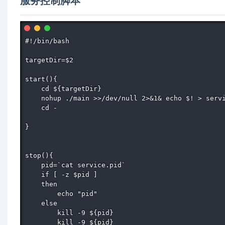
服务控制脚本
#!/bin/bash

targetDir=$2

start(){

    cd ${targetDir}

    nohup ./main >>/dev/null 2>&1& echo $! > servi
    cd -

}

stop(){

    pid=`cat service.pid`

    if [ -z $pid ]

    then 

        echo "pid"

    else

        kill -9 ${pid}

        kill -9 ${pid}
