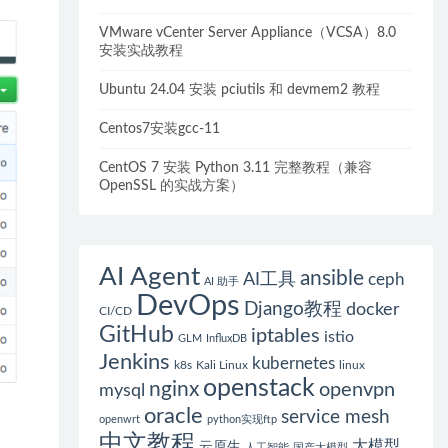
VMware vCenter Server Appliance（VCSA）8.0
安装实战教程
Ubuntu 24.04 安装 pciutils 和 devmem2 教程
Centos7安装gcc-11
CentOS 7 安装 Python 3.11 完整教程（兼容
OpenSSL 的实战方案）
AI Agent
ansible
AI工具
ceph
AI 助手
DevOps
Django教程
docker
CI/CD
GitHub
iptables
istio
GLM
InfluxDB
Jenkins
kubernetes
k8s
Kali Linux
linux
openstack
nginx
openvpn
mysql
oracle
service mesh
openwrt
python实现ftp
中文教程
大模型
云原生
人工智能
国产大模型