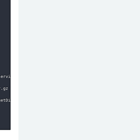
erviceName}.tar.gz mkdirs=True"

.gz \" '"

etDir}\" ' "
