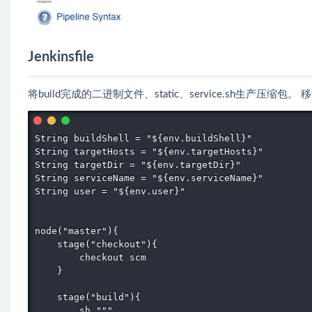
Jenkinsfile
将build完成的二进制文件、static、service.sh生产
String buildShell = "${env.buildShell}"

String targetHosts = "${env.targetHosts}"

String targetDir = "${env.targetDir}"

String serviceName = "${env.serviceName}"

String user = "${env.user}"

node("master"){

    stage("checkout"){

        checkout scm

    }

    stage("build"){   

        sh """ 
