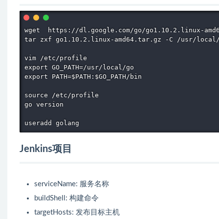
wget  https://dl.google.com/go/go1.10.2.linux-amd6
tar zxf go1.10.2.linux-amd64.tar.gz -C /usr/local/
vim /etc/profile

export GO_PATH=/usr/local/go

export PATH=$PATH:$GO_PATH/bin

source /etc/profile

go version

useradd golang
Jenkins项目
serviceName: 服务名称
buildShell: 构建命令
targetHosts: 发布目标主机