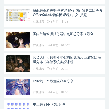
挑战最高通关率-考神亲授-全国计算机二级等考
Office全科终极解析 课程+讲义+押题
在线课程
3 年前
53
国内外镜像源服务器站点汇总分享（最全）
在线课程
4 年前
182
顶尖大厂大数据性能架构师训练营 玩转亿级海
量分布式存储系统实战课程
在线课程
4 年前
36
linux的十个最危险命令分享
在线课程
4 年前
56
史上最全PPT模板分享