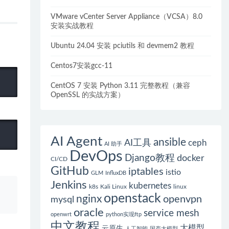
VMware vCenter Server Appliance（VCSA）8.0
安装实战教程
Ubuntu 24.04 安装 pciutils 和 devmem2 教程
Centos7安装gcc-11
CentOS 7 安装 Python 3.11 完整教程（兼容
OpenSSL 的实战方案）
AI Agent
ansible
AI工具
ceph
AI 助手
DevOps
Django教程
docker
CI/CD
GitHub
iptables
istio
GLM
InfluxDB
Jenkins
kubernetes
k8s
Kali Linux
linux
、
openstack
nginx
openvpn
mysql
oracle
service mesh
openwrt
python实现ftp
中文教程
大模型
云原生
人工智能
国产大模型