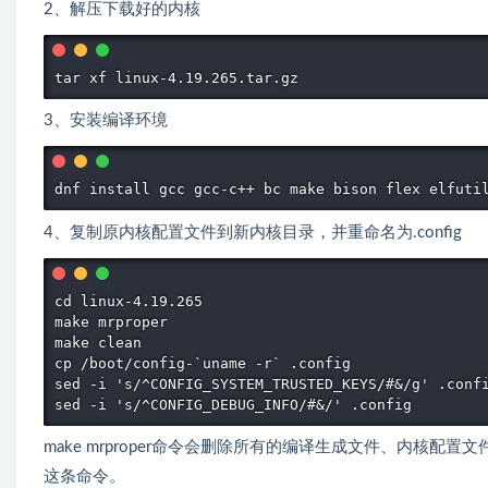
2、解压下载好的内核
tar xf linux-4.19.265.tar.gz
3、安装编译环境
dnf install gcc gcc-c++ bc make bison flex elfuti
4、复制原内核配置文件到新内核目录，并重命名为.config
cd linux-4.19.265

make mrproper

make clean

cp /boot/config-`uname -r` .config

sed -i 's/^CONFIG_SYSTEM_TRUSTED_KEYS/#&/g' .confi
sed -i 's/^CONFIG_DEBUG_INFO/#&/' .config
make mrproper命令会删除所有的编译生成文件、内核配置
这条命令。