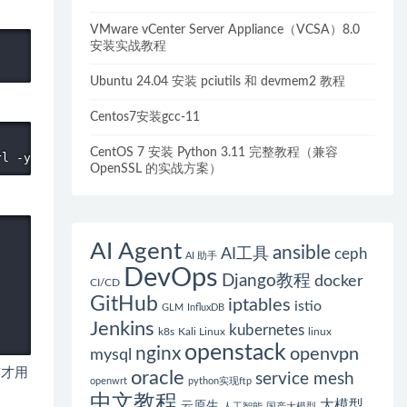
VMware vCenter Server Appliance（VCSA）8.0
安装实战教程
Ubuntu 24.04 安装 pciutils 和 devmem2 教程
Centos7安装gcc-11
CentOS 7 安装 Python 3.11 完整教程（兼容
rl -y
OpenSSL 的实战方案）
AI Agent
ansible
AI工具
ceph
AI 助手
DevOps
Django教程
docker
CI/CD
GitHub
iptables
istio
GLM
InfluxDB
Jenkins
kubernetes
k8s
Kali Linux
linux
openstack
nginx
openvpn
mysql
前才用
oracle
service mesh
openwrt
python实现ftp
中文教程
大模型
云原生
人工智能
国产大模型