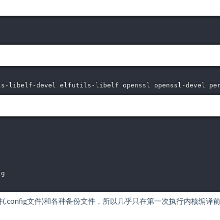
ls-libelf-devel elfutils-libelf openssl openssl-devel pe
g

文件(.config文件)和各种备份文件，所以几乎只在第一次执行内核编译