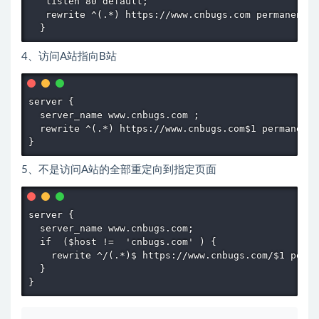
   listen 80 default; 

   rewrite ^(.*) https://www.cnbugs.com permanent; 

  }
4、访问A站指向B站
server { 

  server_name www.cnbugs.com ; 

  rewrite ^(.*) https://www.cnbugs.com$1 permanent;
}
5、不是访问A站的全部重定向到指定页面
server { 

  server_name www.cnbugs.com; 

  if  ($host !=  'cnbugs.com' ) { 

    rewrite ^/(.*)$ https://www.cnbugs.com/$1 perma
  } 

}