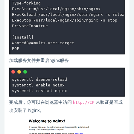
Type=forking

ExecStart=/usr/local/nginx/sbin/nginx

ExecReload=/usr/local/nginx/sbin/nginx -s reload

ExecStop=/usr/local/nginx/sbin/nginx -s stop

PrivateTmp=true

[Install]

WantedBy=multi-user.target

EOF
加载服务文件并重启nginx服务
systemctl daemon-reload

systemctl enable nginx

systemctl restart nginx
完成后，你可以在浏览器中访问
http://IP
来验证是否成
功安装了 Nginx。