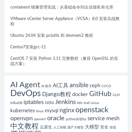
reason:NetworkPluginNotReady的解决方案
containerd 镜像管理实战：从基础命令到企业级私有仓库
VMware vCenter Server Appliance（VCSA）8.0 安装实战教
程
Ubuntu 24.04 安装 pciutils 和 devmem2 教程
Centos7安装gcc-11
CentOS 7 安装 Python 3.11 完整教程（兼容 OpenSSL 的实
战方案）
AI Agent
ansible
AI工具
ceph
CI/CD
AI 助手
DevOps
GitHub
Django教程
docker
GLM
Jenkins
iptables
istio
k8s
Kali Linux
InfluxDB
openstack
nginx
mysql
kubernetes
linux
oracle
openvpn
service mesh
openwrt
python实现ftp
中文教程
大模型
云原生
安全
人工智能
国产大模型
容器