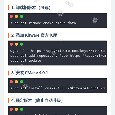
1. 卸载旧版本（可选）
sudo apt remove cmake cmake-data
2. 添加 Kitware 官方仓库
wget -O - https://apt.kitware.com/keys/kitware-arch
sudo apt-add-repository 'deb https://apt.kitware.co
sudo apt update
3. 安装 CMake 4.0.1
sudo apt install cmake=4.0.1-0kitware1ubuntu20.04.1
4. 锁定版本（防止自动升级）