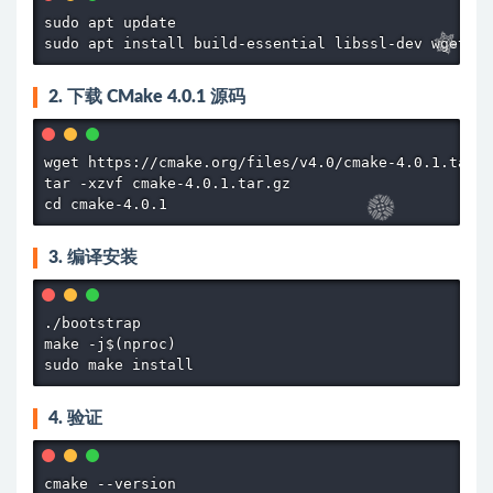
sudo apt update

sudo apt install build-essential libssl-dev wget
2. 下载 CMake 4.0.1 源码
wget https://cmake.org/files/v4.0/cmake-4.0.1.tar.g
tar -xzvf cmake-4.0.1.tar.gz

cd cmake-4.0.1
3. 编译安装
./bootstrap

make -j$(nproc)

sudo make install
4. 验证
cmake --version