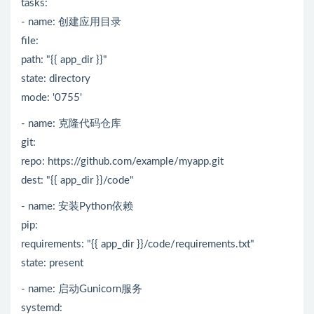
tasks:
- name: 创建应用目录
file:
path: "{{ app_dir }}"
state: directory
mode: '0755'
- name: 克隆代码仓库
git:
repo: https://github.com/example/myapp.git
dest: "{{ app_dir }}/code"
- name: 安装Python依赖
pip:
requirements: "{{ app_dir }}/code/requirements.txt"
state: present
- name: 启动Gunicorn服务
systemd: