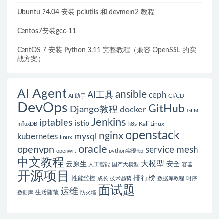
Ubuntu 24.04 安装 pciutils 和 devmem2 教程
Centos7安装gcc-11
CentOS 7 安装 Python 3.11 完整教程（兼容 OpenSSL 的实
战方案）
AI Agent
ansible
AI工具
ceph
CI/CD
AI 助手
DevOps
GitHub
Django教程
docker
GLM
Jenkins
iptables
istio
k8s
Kali Linux
InfluxDB
openstack
nginx
mysql
kubernetes
linux
oracle
openvpn
service mesh
openwrt
python实现ftp
中文教程
大模型
云原生
安全
人工智能
国产大模型
容器
开源项目
排行榜
性能监控
成长
技术趋势
数据库教程
时序
面试题
运维
生活随笔
数据库
防火墙