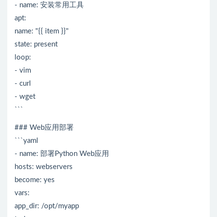
- name: 安装常用工具
apt:
name: "{{ item }}"
state: present
loop:
- vim
- curl
- wget
```
### Web应用部署
```yaml
- name: 部署Python Web应用
hosts: webservers
become: yes
vars:
app_dir: /opt/myapp