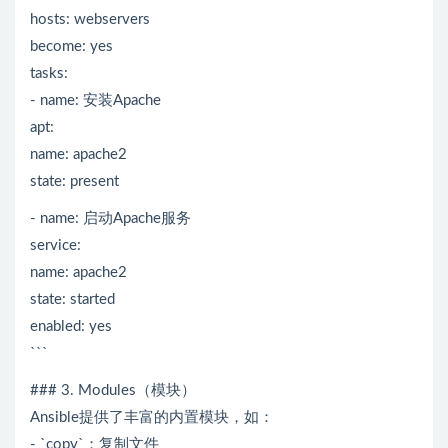
hosts: webservers
become: yes
tasks:
- name: 安装Apache
apt:
name: apache2
state: present
- name: 启动Apache服务
service:
name: apache2
state: started
enabled: yes
```
### 3. Modules（模块）
Ansible提供了丰富的内置模块，如：
- `copy`：复制文件