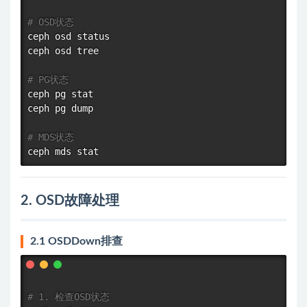
# OSD状态
ceph osd status

ceph osd tree

# PG状态
ceph pg 
stat
ceph pg dump

# MDS状态
ceph mds 
stat
2. OSD故障处理
2.1 OSDDown排查
# 1. 检查OSD状态