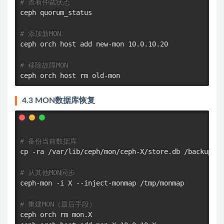
# 查看仲裁状态
ceph quorum_status

# 添加新MON
ceph orch host add new-mon 10.0.10.20

# 移除故障MON
ceph orch host 
rm
4.3 MON数据库恢复
# 备份当前数据库
cp
 -ra /var/lib/ceph/mon/ceph-X/store.db /backup/

# 从其他MON同步
ceph-mon -i X --inject-monmap /tmp/monmap

# 重建MON（最后手段）
ceph orch 
rm
 mon.X
