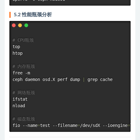
5.2 性能瓶颈分析
# CPU瓶颈
top
htop
# 内存瓶颈
free
 -m

ceph daemon osd.X perf dump 
|
grep
 cache

# 网络瓶颈
ifstat

nload

# 磁盘瓶颈
fio --name
=
test --filename
=
/dev/sdX --ioengine
=
liba