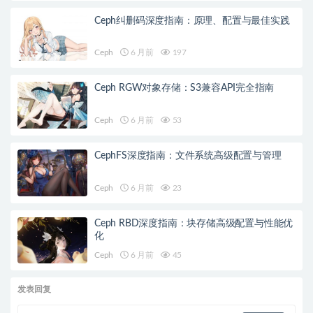
Ceph纠删码深度指南：原理、配置与最佳实践
Ceph
6 月前
197
Ceph RGW对象存储：S3兼容API完全指南
Ceph
6 月前
53
CephFS深度指南：文件系统高级配置与管理
Ceph
6 月前
23
Ceph RBD深度指南：块存储高级配置与性能优
化
Ceph
6 月前
45
发表回复