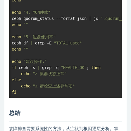
echo
""
echo
"4. MON仲裁"
ceph quorum_status --format json 
|
 jq 
'.quorum_name
echo
""
echo
"5. 磁盘使用率"
ceph 
df
|
grep
 -E 
"TOTAL|used"
echo
""
echo
"建议操作:"
if
 ceph -s 
|
grep
 -q 
"HEALTH_OK"
;
then
echo
"✓ 集群状态正常"
else
echo
"⚠ 请检查上述异常项"
fi
总结
故障排查需要系统性的方法，从症状到根因逐层分析。掌