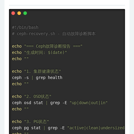
#!/bin/bash
# ceph-recovery.sh - 自动故障诊断脚本
echo
"=== Ceph故障诊断报告 ==="
echo
"生成时间: 
$(
date
)
"
echo
""
echo
"1. 集群健康状态"
ceph -s 
|
grep
echo
""
echo
"2. OSD状态"
ceph osd 
stat
|
grep
 -E 
"up|down|out|in"
echo
""
echo
"3. PG状态"
ceph pg 
stat
|
grep
 -E 
"active|clean|undersized"