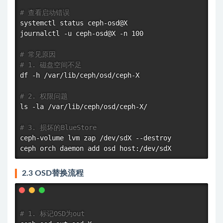
# 查看启动错误
systemctl status ceph-osd@X

journalctl -u ceph-osd@X -n 100

# 常见原因
# 1. 磁盘空间不足
df
 -h /var/lib/ceph/osd/ceph-X

# 2. 权限问题
ls
 -la /var/lib/ceph/osd/ceph-X/

# 3. 损坏的BlueStore
ceph-volume lvm zap /dev/sdX --destroy

2.3 OSD替换流程
# 1. 标记OSD为out