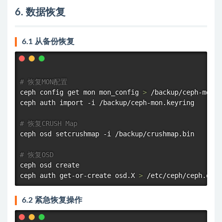
6. 数据恢复
6.1 从备份恢复
# 恢复MON配置
ceph config get mon mon_config 
>
 /backup/ceph-mon-c
ceph auth 
import
 -i /backup/ceph-mon.keyring

# 恢复CRUSH Map
ceph osd setcrushmap -i /backup/crushmap.bin

# 恢复OSD
ceph osd create  

ceph auth get-or-create osd.X 
>
6.2 紧急恢复操作