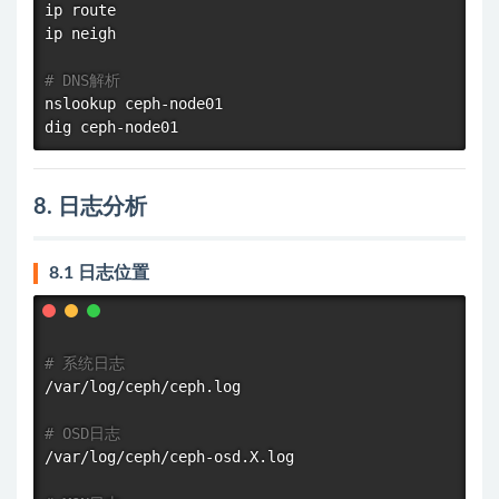
ip route

ip neigh

# DNS解析
nslookup
dig
8. 日志分析
8.1 日志位置
# 系统日志
/var/log/ceph/ceph.log

# OSD日志
/var/log/ceph/ceph-osd.X.log
