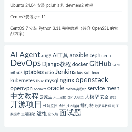
Ubuntu 24.04 安装 pciutils 和 devmem2 教程
Centos7安装gcc-11
CentOS 7 安装 Python 3.11 完整教程（兼容 OpenSSL 的实
战方案）
AI Agent
ansible
AI工具
ceph
CI/CD
AI 助手
DevOps
GitHub
Django教程
docker
GLM
Jenkins
iptables
istio
k8s
Kali Linux
InfluxDB
openstack
nginx
mysql
kubernetes
linux
oracle
openvpn
service mesh
openwrt
python实现ftp
中文教程
大模型
云原生
安全
人工智能
国产大模型
容器
开源项目
排行榜
性能监控
成长
技术趋势
数据库教程
时序
面试题
运维
生活随笔
数据库
防火墙