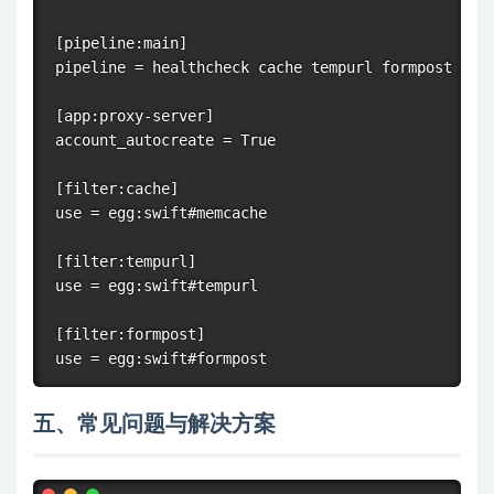
[pipeline:main]

pipeline = healthcheck cache tempurl formpost prox
[app:proxy-server]

account_autocreate = True

[filter:cache]

use = egg:swift#memcache

[filter:tempurl]

use = egg:swift#tempurl

[filter:formpost]

五、常见问题与解决方案