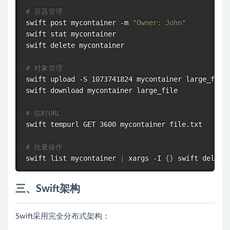
# 容器管理
swift post mycontainer -m 
"Owner: John"
swift 
stat
 mycontainer

swift delete mycontainer

# 对象管理
swift upload -S 1073741824 mycontainer large_file
swift download mycontainer large_file

# 临时URL
swift tempurl GET 3600 mycontainer file.txt

# 批量操作
swift list mycontainer 
|
xargs
 -I 
{
}
 swift delete
三、Swift架构
Swift采用完全分布式架构：