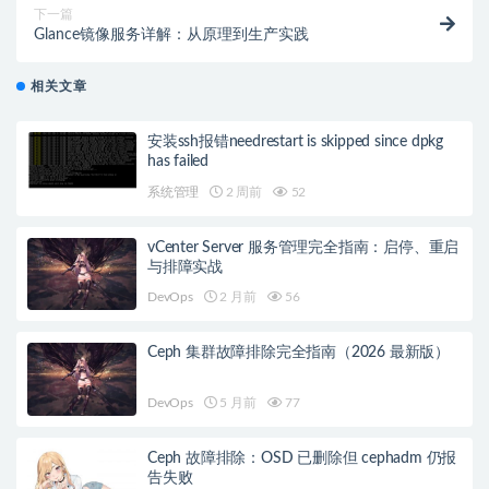
下一篇
Glance镜像服务详解：从原理到生产实践
相关文章
安装ssh报错needrestart is skipped since dpkg
has failed
系统管理
2 周前
52
vCenter Server 服务管理完全指南：启停、重启
与排障实战
DevOps
2 月前
56
Ceph 集群故障排除完全指南（2026 最新版）
DevOps
5 月前
77
Ceph 故障排除：OSD 已删除但 cephadm 仍报
告失败