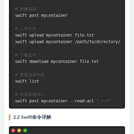
# 创建容器
swift post mycontainer

# 上传文件
swift upload mycontainer file.txt

swift upload mycontainer /path/to/directory/

# 下载文件
swift download mycontainer file.txt

# 查看容器列表
swift list

# 设置容器ACL
swift post mycontainer --read-acl 
".r:*"
2.2 Swift命令详解