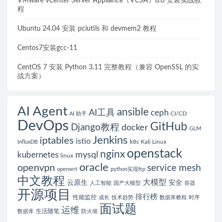
VMware vCenter Server Appliance（VCSA）8.0 安装实战教
程
Ubuntu 24.04 安装 pciutils 和 devmem2 教程
Centos7安装gcc-11
CentOS 7 安装 Python 3.11 完整教程（兼容 OpenSSL 的实
战方案）
AI Agent
ansible
AI工具
ceph
CI/CD
AI 助手
DevOps
GitHub
Django教程
docker
GLM
Jenkins
iptables
istio
k8s
Kali Linux
InfluxDB
openstack
nginx
mysql
kubernetes
linux
oracle
openvpn
service mesh
openwrt
python实现ftp
中文教程
大模型
云原生
安全
人工智能
国产大模型
容器
开源项目
排行榜
性能监控
成长
技术趋势
数据库教程
时序
面试题
运维
生活随笔
数据库
防火墙