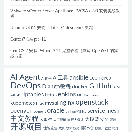
VMware vCenter Server Appliance（VCSA）8.0 安装实战教
程
Ubuntu 24.04 安装 pciutils 和 devmem2 教程
Centos7安装gcc-11
CentOS 7 安装 Python 3.11 完整教程（兼容 OpenSSL 的实
战方案）
AI Agent
ansible
AI工具
ceph
CI/CD
AI 助手
DevOps
GitHub
Django教程
docker
GLM
Jenkins
iptables
istio
k8s
Kali Linux
InfluxDB
openstack
nginx
mysql
kubernetes
linux
oracle
openvpn
service mesh
openwrt
python实现ftp
中文教程
大模型
云原生
安全
人工智能
国产大模型
容器
开源项目
排行榜
性能监控
成长
技术趋势
数据库教程
时序