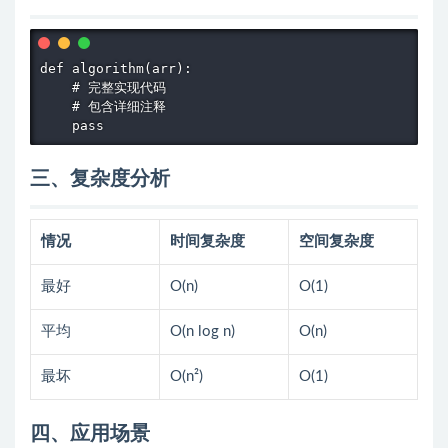
def algorithm(arr):

    # 完整实现代码

    # 包含详细注释

    pass
三、复杂度分析
情况
时间复杂度
空间复杂度
最好
O(n)
O(1)
平均
O(n log n)
O(n)
最坏
O(n²)
O(1)
四、应用场景