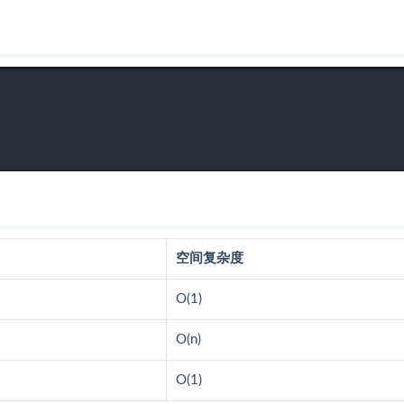
空间复杂度
O(1)
O(n)
O(1)