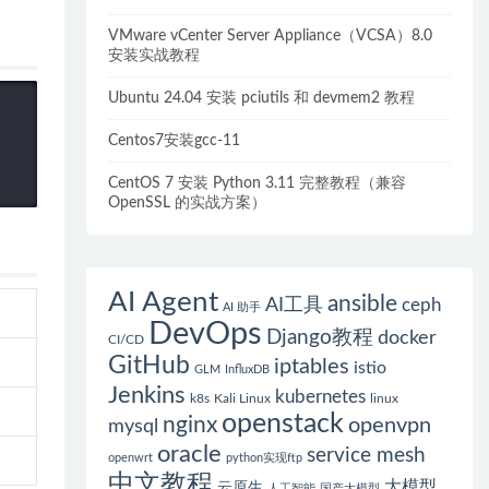
VMware vCenter Server Appliance（VCSA）8.0
安装实战教程
Ubuntu 24.04 安装 pciutils 和 devmem2 教程
Centos7安装gcc-11
CentOS 7 安装 Python 3.11 完整教程（兼容
OpenSSL 的实战方案）
AI Agent
ansible
AI工具
ceph
AI 助手
DevOps
Django教程
docker
CI/CD
GitHub
iptables
istio
GLM
InfluxDB
Jenkins
kubernetes
k8s
Kali Linux
linux
openstack
nginx
openvpn
mysql
oracle
service mesh
openwrt
python实现ftp
中文教程
大模型
云原生
人工智能
国产大模型