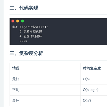
二、代码实现
def algorithm(arr):

    # 完整实现代码

    # 包含详细注释

    pass
三、复杂度分析
情况
时间复杂度
最好
O(n)
平均
O(n log n)
最坏
O(n²)