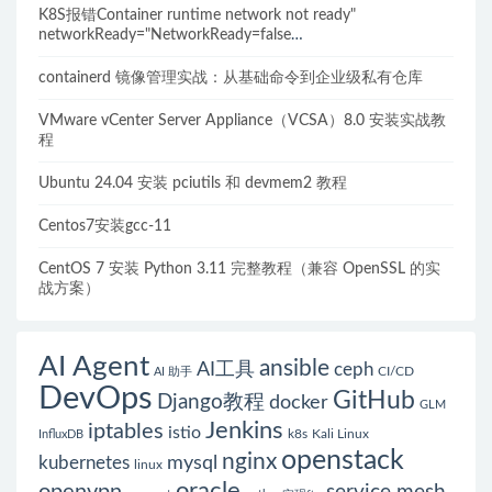
K8S报错Container runtime network not ready"
networkReady="NetworkReady=false
reason:NetworkPluginNotReady的解决方案
containerd 镜像管理实战：从基础命令到企业级私有仓库
VMware vCenter Server Appliance（VCSA）8.0 安装实战教
程
Ubuntu 24.04 安装 pciutils 和 devmem2 教程
Centos7安装gcc-11
CentOS 7 安装 Python 3.11 完整教程（兼容 OpenSSL 的实
战方案）
AI Agent
ansible
AI工具
ceph
CI/CD
AI 助手
DevOps
GitHub
Django教程
docker
GLM
Jenkins
iptables
istio
k8s
Kali Linux
InfluxDB
openstack
nginx
mysql
kubernetes
linux
oracle
openvpn