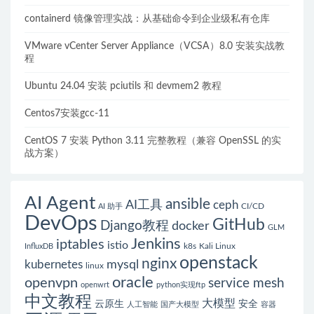
reason:NetworkPluginNotReady的解决方案
containerd 镜像管理实战：从基础命令到企业级私有仓库
VMware vCenter Server Appliance（VCSA）8.0 安装实战教
程
Ubuntu 24.04 安装 pciutils 和 devmem2 教程
Centos7安装gcc-11
CentOS 7 安装 Python 3.11 完整教程（兼容 OpenSSL 的实
战方案）
AI Agent
ansible
AI工具
ceph
CI/CD
AI 助手
DevOps
GitHub
Django教程
docker
GLM
Jenkins
iptables
istio
k8s
Kali Linux
InfluxDB
openstack
nginx
mysql
kubernetes
linux
oracle
openvpn
service mesh
openwrt
python实现ftp
中文教程
大模型
云原生
安全
人工智能
国产大模型
容器