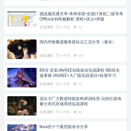
挑战最高通关率-考神亲授-全国计算机二级等考
Office全科终极解析 课程+讲义+押题
在线课程
3 年前
53
国内外镜像源服务器站点汇总分享（最全）
在线课程
4 年前
182
BX谷 首套JAVAEE在线就业实战课程 8阶段全
速掌握 JAVAEE+大厂级实战项目+拓展学习
在线课程
4 年前
70
顶尖大厂大数据性能架构师训练营 玩转亿级海
量分布式存储系统实战课程
在线课程
4 年前
36
linux的十个最危险命令分享