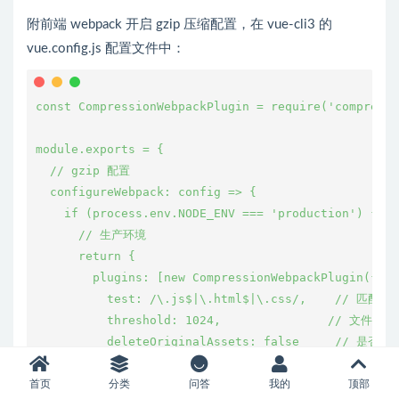
附前端 webpack 开启 gzip 压缩配置，在 vue-cli3 的
vue.config.js 配置文件中：
const CompressionWebpackPlugin = require('compressi
module.exports = {
  // gzip 配置
  configureWebpack: config => {
    if (process.env.NODE_ENV === 'production') {
      // 生产环境
      return {
        plugins: [new CompressionWebpackPlugin({
          test: /\.js$|\.html$|\.css/,    // 匹配文
          threshold: 1024,               // 
          deleteOriginalAssets: false     // 是否
        })]
      }
首页
分类
问答
我的
顶部