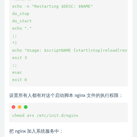
echo -n "Restarting $DESC: $NAME"
do_stop
do_start
echo "."
;;
*)
echo "Usage: $scriptNAME {start|stop|reload|restart
exit 3
;;
esac
exit 0
设置所有人都有对这个启动脚本 nginx 文件的执行权限：
chmod a+x /etc/init.d/nginx
把 nginx 加入系统服务中：