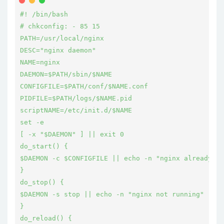
#! /bin/bash
# chkconfig: - 85 15
PATH=/usr/local/nginx
DESC="nginx daemon"
NAME=nginx
DAEMON=$PATH/sbin/$NAME
CONFIGFILE=$PATH/conf/$NAME.conf
PIDFILE=$PATH/logs/$NAME.pid
scriptNAME=/etc/init.d/$NAME
set -e
[ -x "$DAEMON" ] || exit 0
do_start() {
$DAEMON -c $CONFIGFILE || echo -n "nginx already ru
}
do_stop() {
$DAEMON -s stop || echo -n "nginx not running"
}
do_reload() {