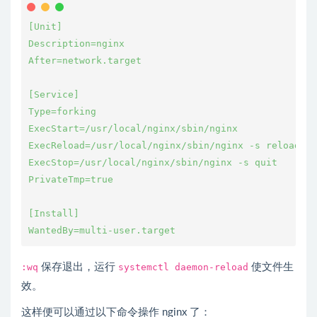
[Unit]
Description=nginx
After=network.target
[Service]
Type=forking
ExecStart=/usr/local/nginx/sbin/nginx
ExecReload=/usr/local/nginx/sbin/nginx -s reload
ExecStop=/usr/local/nginx/sbin/nginx -s quit
PrivateTmp=true
[Install]
WantedBy=multi-user.target
:wq
保存退出，运行
systemctl daemon-reload
使文件生
效。
这样便可以通过以下命令操作 nginx 了：