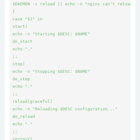
$DAEMON -s reload || echo -n "nginx can't reload"
}
case "$1" in
start)
echo -n "Starting $DESC: $NAME"
do_start
echo "."
;;
stop)
echo -n "Stopping $DESC: $NAME"
do_stop
echo "."
;;
reload|graceful)
echo -n "Reloading $DESC configuration..."
do_reload
echo "."
;;
restart)