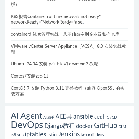
版）
K8S报错Container runtime network not ready"
networkReady="NetworkReady=false
reason:NetworkPluginNotReady的解决方案
containerd 镜像管理实战：从基础命令到企业级私有仓库
VMware vCenter Server Appliance（VCSA）8.0 安装实战教
程
Ubuntu 24.04 安装 pciutils 和 devmem2 教程
Centos7安装gcc-11
CentOS 7 安装 Python 3.11 完整教程（兼容 OpenSSL 的实
战方案）
AI Agent
ansible
AI工具
ceph
CI/CD
AI 助手
DevOps
GitHub
Django教程
docker
GLM
Jenkins
iptables
istio
k8s
Kali Linux
InfluxDB