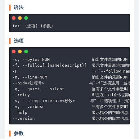
语法
选项
-c, --bytes=NUM                 输出文件尾部的NUM（
-f, --follow[={name|descript}]  显示文件最新追加
-F                              与 “--follow=name
-n, --line=NUM                  输出文件的尾部NUM（
--pid=<进程号>                  与“-f”选项连用，当
-q, --quiet, --silent           当有多个文件参数时，
--retry                         即是在tail
-s, --sleep-interal=<秒数>      与“-f”选项连用，指
-v, --verbose                   当有多个文件参数时
--help                          显示指令的帮助信息。

参数