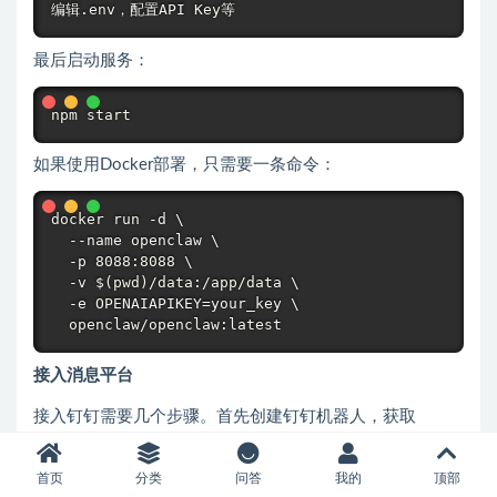
最后启动服务：
如果使用Docker部署，只需要一条命令：
docker run -d \

  --name openclaw \

  -p 8088:8088 \

  -v $(pwd)/data:/app/data \

  -e OPENAIAPIKEY=your_key \

接入消息平台
接入钉钉需要几个步骤。首先创建钉钉机器人，获取
Webhook地址。然后在OpenClaw中配置频道信息。最后
测试连接是否正常。
首页
分类
问答
我的
顶部