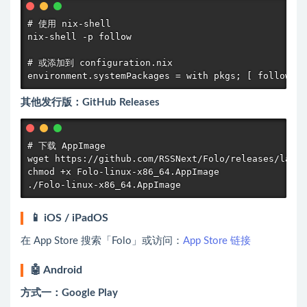
# 使用 nix-shell

nix-shell -p follow

# 或添加到 configuration.nix

environment.systemPackages = with pkgs; [ follow ];
其他发行版：GitHub Releases
# 下载 AppImage

wget https://github.com/RSSNext/Folo/releases/lates
chmod +x Folo-linux-x86_64.AppImage

./Folo-linux-x86_64.AppImage
📱 iOS / iPadOS
在 App Store 搜索「Folo」或访问：
App Store 链接
🤖 Android
方式一：Google Play