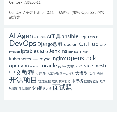
Centos7安装gcc-11
CentOS 7 安装 Python 3.11 完整教程（兼容 OpenSSL 的实
战方案）
AI Agent
ansible
AI工具
ceph
CI/CD
AI 助手
DevOps
GitHub
Django教程
docker
GLM
Jenkins
iptables
istio
k8s
Kali Linux
InfluxDB
openstack
nginx
mysql
kubernetes
linux
oracle
openvpn
service mesh
openwrt
python实现ftp
中文教程
大模型
云原生
安全
人工智能
国产大模型
容器
开源项目
排行榜
性能监控
成长
技术趋势
数据库教程
时序
面试题
运维
生活随笔
数据库
防火墙