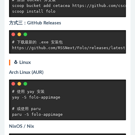
scoop bucket add cetacea https://github.com/cscnk52
scoop install folo
方式三：GitHub Releases
# 下载最新的 .exe 安装包

https://github.com/RSSNext/Folo/releases/latest
🐧 Linux
Arch Linux (AUR)
# 使用 yay 安装

yay -S folo-appimage

# 或使用 paru

paru -S folo-appimage
NixOS / Nix