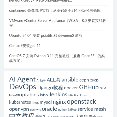
networkReady="NetworkReady=false
reason:NetworkPluginNotReady的解决方案
containerd 镜像管理实战：从基础命令到企业级私有仓库
VMware vCenter Server Appliance（VCSA）8.0 安装实战教
程
Ubuntu 24.04 安装 pciutils 和 devmem2 教程
Centos7安装gcc-11
CentOS 7 安装 Python 3.11 完整教程（兼容 OpenSSL 的实
战方案）
AI Agent
ansible
AI工具
ceph
CI/CD
AI 助手
DevOps
GitHub
Django教程
docker
GLM
Jenkins
iptables
istio
k8s
Kali Linux
InfluxDB
openstack
nginx
mysql
kubernetes
linux
oracle
openvpn
service mesh
openwrt
python实现ftp
中文教程
大模型