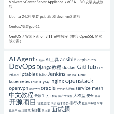
VMware vCenter Server Appliance（VCSA）8.0 安装实战教
程
Ubuntu 24.04 安装 pciutils 和 devmem2 教程
Centos7安装gcc-11
CentOS 7 安装 Python 3.11 完整教程（兼容 OpenSSL 的实
战方案）
AI Agent
ansible
AI工具
ceph
CI/CD
AI 助手
DevOps
GitHub
Django教程
docker
GLM
Jenkins
iptables
istio
k8s
Kali Linux
InfluxDB
openstack
nginx
mysql
kubernetes
linux
oracle
openvpn
service mesh
openwrt
python实现ftp
中文教程
大模型
云原生
安全
人工智能
国产大模型
容器
开源项目
排行榜
性能监控
成长
技术趋势
数据库教程
时序
面试题
运维
生活随笔
数据库
防火墙