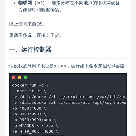
物联网（IoT）
：连接分布在不同地点的物联网设备，
方便管理和数据传输。
以上信息来自DS。
废话不多说，直接上干货。
一、运行控制器
假设我的外网IP地址是x.x.x.x，运行如下命令来启动ui容器
docker run -d \

--name zt-ui \

-v /data/docker/zt-ui/zerotier-one:/var/lib/zerotie
-v /data/docker/zt-ui/ztncui/etc:/opt/key-networks/
-p 4000:4000 \

-p 9993:9993 \

-p 9993:9993/udp \

-e MYADDR=x.x.x.x \

-e HTTP_PORT=4000 \
