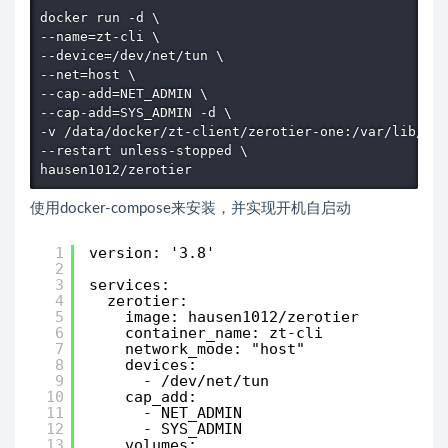
docker run -d \

--name=zt-cli \

--device=/dev/net/tun \

--net=host \

--cap-add=NET_ADMIN \

--cap-add=SYS_ADMIN -d \

-v /data/docker/zt-client/zerotier-one:/var/lib/zer
--restart unless-stopped \

使用docker-compose来安装，并实现开机自启动
1
version: '3.8'
2
3
services:
4
zerotier:
5
image: hausen1012/zerotier
6
container_name: zt-cli
7
network_mode: "host"
8
devices:
9
- /dev/net/tun
10
cap_add:
11
- NET_ADMIN
12
- SYS_ADMIN
13
volumes: