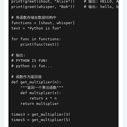
print(greet(shout, "Alice"))    # 输出: HELLO, ALICE
print(greet(whisper, "Bob"))    # 输出: hello, bob..
# 将函数存储在数据结构中

functions = [shout, whisper]

text = "Python is fun"

for func in functions:

    print(func(text))

# 输出:

# PYTHON IS FUN!

# python is fun...

# 函数作为返回值

def get_multiplier(n):

    """返回一个乘法函数"""

    def multiplier(x):

        return x * n

    return multiplier

times3 = get_multiplier(3)

times5 = get_multiplier(5)
