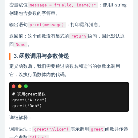
变量赋值
message = f"Hello, {name}!"
：使用f-string
创建包含参数的字符串。
输出语句
print(message)
：打印最终消息。
返回值：这个函数没有显式的
return
语句，因此默认返
回
None
。
3. 函数调用与参数传递
定义函数后，我们需要通过函数名和适当的参数来调用
它，以执行函数体内的代码。
# 调用greet函数

greet("Alice")

greet("Bob")
详细解释：
调用语法：
greet("Alice")
表示调用
greet
函数并传递
一个参数
"Alice"
。