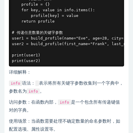
    profile = {}

    for key, value in info.items():

        profile[key] = value

    return profile

# 传递任意数量的关键字参数

user1 = build_profile(name="Eve", age=28, city="纽约
user2 = build_profile(first_name="Frank", last_nam
print(user1)

print(user2)
详细解释：
info
语法：
表示将所有关键字参数收集到一个字典中，
参数名为
info
。
访问参数：在函数内部，
info
是一个包含所有传递键值
对的字典。
使用场景：当函数需要处理不确定数量的命名参数时，如
配置选项、属性设置等。