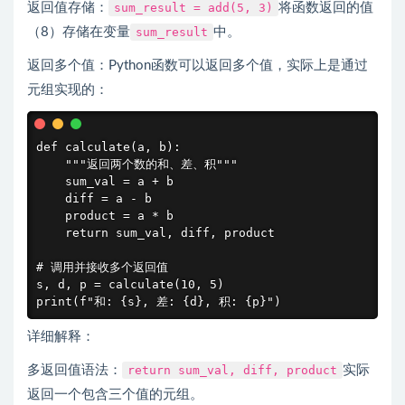
返回值存储：
sum_result = add(5, 3)
将函数返回的值
（8）存储在变量
sum_result
中。
返回多个值：Python函数可以返回多个值，实际上是通过
元组实现的：
def calculate(a, b):

    """返回两个数的和、差、积"""

    sum_val = a + b

    diff = a - b

    product = a * b

    return sum_val, diff, product

# 调用并接收多个返回值

s, d, p = calculate(10, 5)

print(f"和: {s}, 差: {d}, 积: {p}")
详细解释：
多返回值语法：
return sum_val, diff, product
实际
返回一个包含三个值的元组。