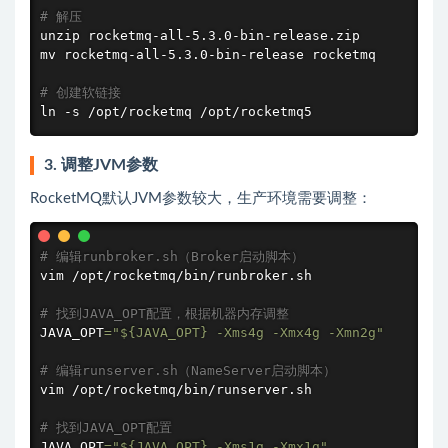
# 解压
mv
 rocketmq-all-5.3.0-bin-release rocketmq

# 创建软链接
ln
 -s /opt/rocketmq /opt/rocketmq5
3. 调整JVM参数
RocketMQ默认JVM参数较大，生产环境需要调整：
# 编辑runbroker.sh（Broker启动脚本）
vim /opt/rocketmq/bin/runbroker.sh

# 找到JAVA_OPT配置，根据机器内存调整
JAVA_OPT
=
"
${JAVA_OPT}
 -Xms4g -Xmx4g -Xmn2g"
# 编辑runserver.sh（NameServer启动脚本）
vim /opt/rocketmq/bin/runserver.sh

# 找到JAVA_OPT配置
JAVA_OPT
=
"
${JAVA_OPT}
 -Xms1g -Xmx1g"