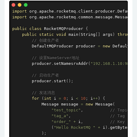
import
 org
.
apache
.
rocketmq
.
client
.
producer
.
DefaultM
import
 org
.
apache
.
rocketmq
.
common
.
message
.
Message
;
public
class
RocketMQProducer
{
public
static
void
main
(
String
[
]
 args
)
throws
 E
// 创建生产者
        DefaultMQProducer producer 
=
new
DefaultMQP
// 设置NameServer地址
        producer
.
setNamesrvAddr
(
"192.168.1.10:9876;
// 启动生产者
        producer
.
start
(
)
;
// 发送消息
for
(
int
 i 
=
0
;
 i 
<
10
;
 i
++
)
{
            Message message 
=
new
Message
(
"test_topic"
,
// Topic
"tag_a"
,
// Tag
"order_"
+
 i
,
// Key
(
"Hello RocketMQ "
+
 i
)
.
getBytes
(
Re
)
;