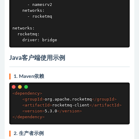
      - namesrv2

    networks:

      - rocketmq

networks:

  rocketmq:

    driver: bridge
Java客户端使用示例
1. Maven依赖
<
dependency
>
<
groupId
>
org.apache.rocketmq
</
groupId
>
<
artifactId
>
rocketmq-client
</
artifactId
>
<
version
>
5.3.0
</
version
>
</
dependency
>
2. 生产者示例