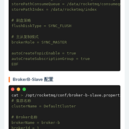
storePathConsumeQueue = /data/rocketmq/consumequeue

storePathIndex = /data/rocketmq/index

# 刷盘策略

flushDiskType = SYNC_FLUSH

# 主从复制模式

brokerRole = SYNC_MASTER

autoCreateTopicEnable = true

autoCreateSubscriptionGroup = true

EOF
BrokerB-Slave 配置
cat
>
 /opt/rocketmq/conf/broker-b-slave.properties 
# 集群名称

clusterName = DefaultCluster

# Broker名称

brokerName = broker-b

brokerId = 1
