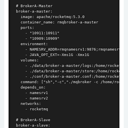
  # BrokerA-Master

  broker-a-master:

    image: apache/rocketmq:5.3.0

    container_name: rmqbroker-a-master

    ports:

      - "10911:10911"

      - "10909:10909"

    environment:

      - NAMESRV_ADDR=rmqnamesrv1:9876;rmqnamesrv2:9
      - JAVA_OPT_EXT=-Xms1G -Xmx1G

    volumes:

      - ./data/broker-a-master/logs:/home/rocketmq/
      - ./data/broker-a-master/store:/home/rocketmq
      - ./conf/broker-a-master.conf:/home/rocketmq/
    command: ["sh","-c","./mqbroker -c /home/rocket
    depends_on:

      - namesrv1

      - namesrv2

    networks:

      - rocketmq

  # BrokerA-Slave

  broker-a-slave:
