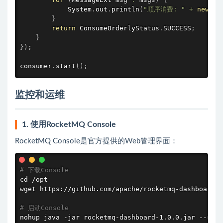
            System
.
out
.
println
(
"顺序消费: "
+
new
St
}
return
 ConsumeOrderlyStatus
.
SUCCESS
;
}
}
)
;
consumer
.
start
(
)
;
监控和运维
1. 使用RocketMQ Console
RocketMQ Console是官方提供的Web管理界面：
# 下载Console
cd
wget
 https://github.com/apache/rocketmq-dashboard/r
# 启动Console
nohup
 java -jar rocketmq-dashboard-1.0.0.jar --serv