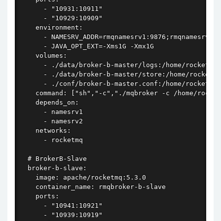
      - "10931:10911"

      - "10929:10909"

    environment:

      - NAMESRV_ADDR=rmqnamesrv1:9876;rmqnamesrv2:9
      - JAVA_OPT_EXT=-Xms1G -Xmx1G

    volumes:

      - ./data/broker-b-master/logs:/home/rocketmq/
      - ./data/broker-b-master/store:/home/rocketmq
      - ./conf/broker-b-master.conf:/home/rocketmq/
    command: ["sh","-c","./mqbroker -c /home/rocket
    depends_on:

      - namesrv1

      - namesrv2

    networks:

      - rocketmq

  # BrokerB-Slave

  broker-b-slave:

    image: apache/rocketmq:5.3.0

    container_name: rmqbroker-b-slave

    ports:

      - "10941:10921"

      - "10939:10919"
