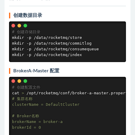
创建数据目录
# 创建存储目录
mkdir
mkdir
mkdir
mkdir
 -p /data/rocketmq/index
BrokerA-Master 配置
# 创建配置文件
cat
>
 /opt/rocketmq/conf/broker-a-master.properties
# 集群名称

clusterName = DefaultCluster

# Broker名称

brokerName = broker-a

brokerId = 0
