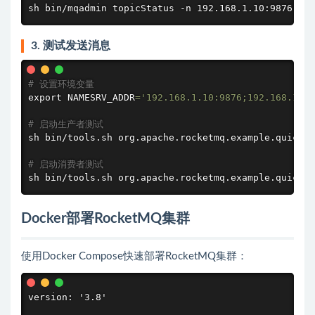
sh bin/mqadmin topicStatus -n 192.168.1.10:9876 -t 
3. 测试发送消息
# 设置环境变量
export
 NAMESRV_ADDR
=
'192.168.1.10:9876;192.168.1.11
# 启动生产者测试
sh bin/tools.sh org.apache.rocketmq.example.quickst
# 启动消费者测试
sh bin/tools.sh org.apache.rocketmq.example.quickst
Docker部署RocketMQ集群
使用Docker Compose快速部署RocketMQ集群：
version: '3.8'
