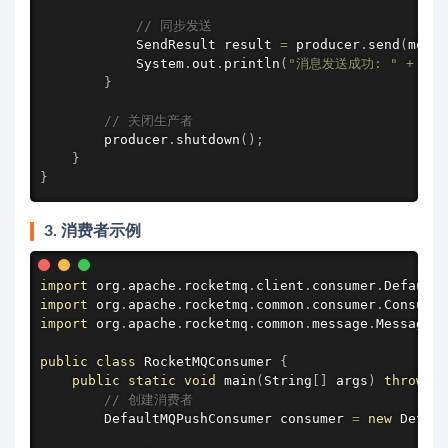
// 同步发送
            SendResult result 
=
 producer
.
send
(
messa
            System
.
out
.
println
(
"消息发送成功: "
+
 res
}
// 关闭生产者
        producer
.
shutdown
(
)
;
}
}
3. 消费者示例
import
 org
.
apache
.
rocketmq
.
client
.
consumer
.
DefaultM
import
 org
.
apache
.
rocketmq
.
common
.
consumer
.
ConsumeF
import
 org
.
apache
.
rocketmq
.
common
.
message
.
MessageEx
public
class
RocketMQConsumer
{
public
static
void
main
(
String
[
]
 args
)
throws
 E
// 创建消费者
        DefaultMQPushConsumer consumer 
=
new
Defaul