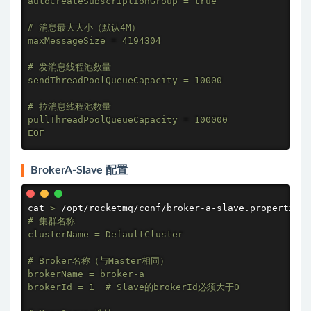
autoCreateSubscriptionGroup = true

# 消息最大大小（默认4M）

maxMessageSize = 4194304

# 发消息线程池数量

sendThreadPoolQueueCapacity = 10000

# 拉消息线程池数量

pullThreadPoolQueueCapacity = 100000

EOF
BrokerA-Slave 配置
cat
>
 /opt/rocketmq/conf/broker-a-slave.properties 
# 集群名称

clusterName = DefaultCluster

# Broker名称（与Master相同）

brokerName = broker-a

brokerId = 1  # Slave的brokerId必须大于0
