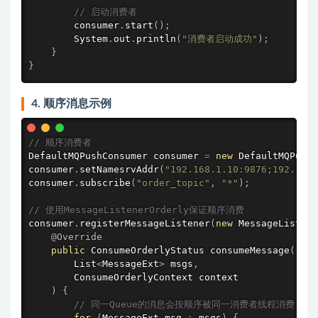
// 启动消费者
        consumer
.
start
(
)
;
        System
.
out
.
println
(
"消费者启动成功"
)
;
}
}
4. 顺序消息示例
// 顺序消费者
DefaultMQPushConsumer consumer 
=
new
DefaultMQPushC
consumer
.
setNamesrvAddr
(
"192.168.1.10:9876;192.168.
consumer
.
subscribe
(
"order_topic"
,
"*"
)
;
// 使用MessageListenerOrderly保证顺序消费
consumer
.
registerMessageListener
(
new
MessageListene
@Override
public
 ConsumeOrderlyStatus 
consumeMessage
(
        List
<
MessageExt
>
 msgs
,
        ConsumeOrderlyContext context

)
{
// 同一Queue的消息会按顺序被同一消费者线程消费
for
(
MessageExt msg 
:
 msgs
)
{