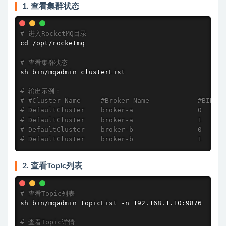
1. 查看集群状态
# 进入RocketMQ目录
cd
 /opt/rocketmq

# 查看集群状态
sh bin/mqadmin clusterList

# 输出示例：
# #Cluster Name     #Broker Name            #BID  #
# DefaultCluster    broker-a                0     1
# DefaultCluster    broker-a                1     1
# DefaultCluster    broker-b                0     1
# DefaultCluster    broker-b                1     1
2. 查看Topic列表
# 查看Topic列表
sh bin/mqadmin topicList -n 192.168.1.10:9876

# 查看Topic详情