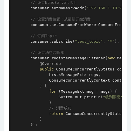
// 设置NameServer地址
        consumer
.
setNamesrvAddr
(
"192.168.1.10:9876;
// 设置消费位置：从最新开始消费
        consumer
.
setConsumeFromWhere
(
ConsumeFromWhe
// 订阅Topic
        consumer
.
subscribe
(
"test_topic"
,
"*"
)
;
// 设置消息监听器
        consumer
.
registerMessageListener
(
new
Messag
@Override
public
 ConsumeConcurrentlyStatus 
consum
                List
<
MessageExt
>
 msgs
,
                ConsumeConcurrentlyContext context

)
{
for
(
MessageExt msg 
:
 msgs
)
{
                    System
.
out
.
println
(
"收到消息: "
}
// 消费成功
return
 ConsumeConcurrentlyStatus
.
CO
}
}
)
;