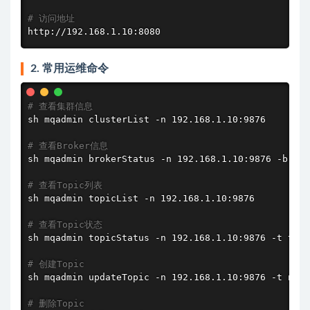
# 访问地址
http://192.168.1.10:8080
2. 常用运维命令
# 查看集群信息
sh mqadmin clusterList -n 192.168.1.10:9876

# 查看Broker信息
sh mqadmin brokerStatus -n 192.168.1.10:9876 -b 192
# 查看Topic列表
sh mqadmin topicList -n 192.168.1.10:9876

# 查看Topic状态
sh mqadmin topicStatus -n 192.168.1.10:9876 -t test
# 创建Topic
sh mqadmin updateTopic -n 192.168.1.10:9876 -t new_
# 删除Topic