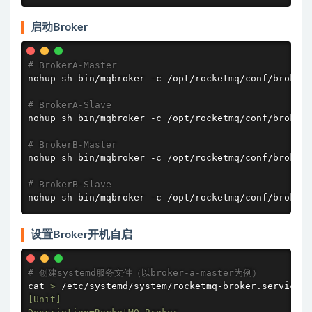
启动Broker
# BrokerA-Master
nohup
 sh bin/mqbroker -c /opt/rocketmq/conf/broker-
# BrokerA-Slave
nohup
 sh bin/mqbroker -c /opt/rocketmq/conf/broker-
# BrokerB-Master
nohup
 sh bin/mqbroker -c /opt/rocketmq/conf/broker-
# BrokerB-Slave
nohup
 sh bin/mqbroker -c /opt/rocketmq/conf/broker-
设置Broker开机自启
# 创建systemd服务文件（以broker-a-master为例）
cat
>
 /etc/systemd/system/rocketmq-broker.service 
<
[Unit]
