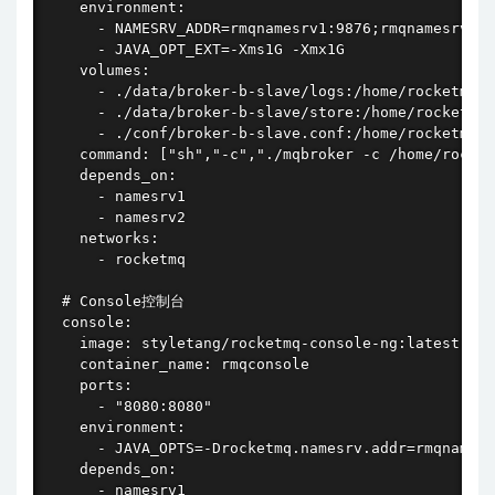
    environment:

      - NAMESRV_ADDR=rmqnamesrv1:9876;rmqnamesrv2:9
      - JAVA_OPT_EXT=-Xms1G -Xmx1G

    volumes:

      - ./data/broker-b-slave/logs:/home/rocketmq/l
      - ./data/broker-b-slave/store:/home/rocketmq/
      - ./conf/broker-b-slave.conf:/home/rocketmq/c
    command: ["sh","-c","./mqbroker -c /home/rocket
    depends_on:

      - namesrv1

      - namesrv2

    networks:

      - rocketmq

  # Console控制台

  console:

    image: styletang/rocketmq-console-ng:latest

    container_name: rmqconsole

    ports:

      - "8080:8080"

    environment:

      - JAVA_OPTS=-Drocketmq.namesrv.addr=rmqnamesr
    depends_on:

      - namesrv1
