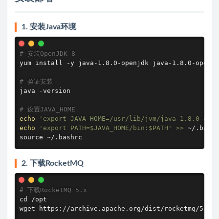
1. 安装Java环境
# 安装OpenJDK 8
yum 
install
 -y java-1.8.0-openjdk java-1.8.0-openjd
# 验证安装
java -version

# 设置JAVA_HOME
echo
'export JAVA_HOME=/usr/lib/jvm/java-1.8.0-open
echo
'export PATH=
$JAVA_HOME
/bin:
$PATH
'
>>
source
 ~/.bashrc
2. 下载RocketMQ
# 下载RocketMQ 5.x
cd
wget
 https://archive.apache.org/dist/rocketmq/5.3.0