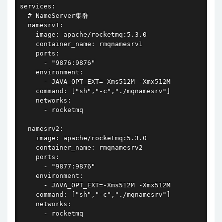
services:

  # NameServer集群

  namesrv1:

    image: apache/rocketmq:5.3.0

    container_name: rmqnamesrv1

    ports:

      - "9876:9876"

    environment:

      - JAVA_OPT_EXT=-Xms512M -Xmx512M

    command: ["sh","-c","./mqnamesrv"]

    networks:

      - rocketmq

  namesrv2:

    image: apache/rocketmq:5.3.0

    container_name: rmqnamesrv2

    ports:

      - "9877:9876"

    environment:

      - JAVA_OPT_EXT=-Xms512M -Xmx512M

    command: ["sh","-c","./mqnamesrv"]

    networks:

      - rocketmq
