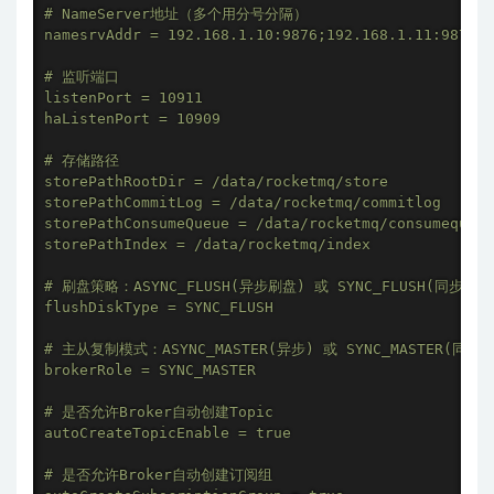
# NameServer地址（多个用分号分隔）

namesrvAddr = 192.168.1.10:9876;192.168.1.11:9876;1
# 监听端口

listenPort = 10911

haListenPort = 10909

# 存储路径

storePathRootDir = /data/rocketmq/store

storePathCommitLog = /data/rocketmq/commitlog

storePathConsumeQueue = /data/rocketmq/consumequeue

storePathIndex = /data/rocketmq/index

# 刷盘策略：ASYNC_FLUSH(异步刷盘) 或 SYNC_FLUSH(同步刷盘)
flushDiskType = SYNC_FLUSH

# 主从复制模式：ASYNC_MASTER(异步) 或 SYNC_MASTER(同步)

brokerRole = SYNC_MASTER

# 是否允许Broker自动创建Topic

autoCreateTopicEnable = true

# 是否允许Broker自动创建订阅组
