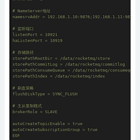
# NameServer地址

namesrvAddr = 192.168.1.10:9876;192.168.1.11:9876;1
# 监听端口

listenPort = 10921

haListenPort = 10919

# 存储路径

storePathRootDir = /data/rocketmq/store

storePathCommitLog = /data/rocketmq/commitlog

storePathConsumeQueue = /data/rocketmq/consumequeue

storePathIndex = /data/rocketmq/index

# 刷盘策略

flushDiskType = SYNC_FLUSH

# 主从复制模式

brokerRole = SLAVE

autoCreateTopicEnable = true

autoCreateSubscriptionGroup = true

EOF