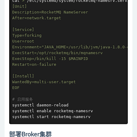
cat
>
 /etc/systemd/system/rocketmq-namesrv.service 
[Unit]

Description=RocketMQ NameServer

After=network.target

[Service]

Type=forking

User=root

Environment="JAVA_HOME=/usr/lib/jvm/java-1.8.0-open
ExecStart=/opt/rocketmq/bin/mqnamesrv

ExecStop=/bin/kill -15 
$MAINPID
Restart=on-failure

[Install]

WantedBy=multi-user.target

EOF
# 启用服务
systemctl daemon-reload

systemctl 
enable
 rocketmq-namesrv

systemctl start rocketmq-namesrv
部署Broker集群