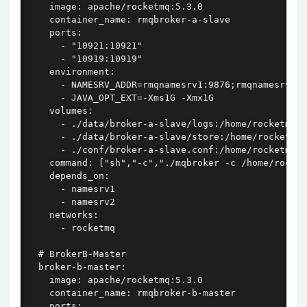
    image: apache/rocketmq:5.3.0

    container_name: rmqbroker-a-slave

    ports:

      - "10921:10921"

      - "10919:10919"

    environment:

      - NAMESRV_ADDR=rmqnamesrv1:9876;rmqnamesrv2:9
      - JAVA_OPT_EXT=-Xms1G -Xmx1G

    volumes:

      - ./data/broker-a-slave/logs:/home/rocketmq/l
      - ./data/broker-a-slave/store:/home/rocketmq/
      - ./conf/broker-a-slave.conf:/home/rocketmq/c
    command: ["sh","-c","./mqbroker -c /home/rocket
    depends_on:

      - namesrv1

      - namesrv2

    networks:

      - rocketmq

  # BrokerB-Master

  broker-b-master:

    image: apache/rocketmq:5.3.0

    container_name: rmqbroker-b-master

    ports:
