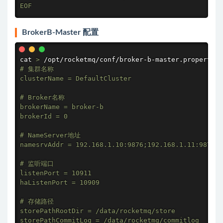
EOF
BrokerB-Master 配置
cat
>
 /opt/rocketmq/conf/broker-b-master.properties
# 集群名称

clusterName = DefaultCluster

# Broker名称

brokerName = broker-b

brokerId = 0

# NameServer地址

namesrvAddr = 192.168.1.10:9876;192.168.1.11:9876;1
# 监听端口

listenPort = 10911

haListenPort = 10909

# 存储路径

storePathRootDir = /data/rocketmq/store

storePathCommitLog = /data/rocketmq/commitlog
