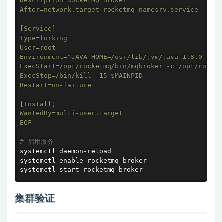
Description=RocketMQ Broker

After=network.target rocketmq-namesrv.service

[Service]

Type=forking

User=root

Environment="JAVA_HOME=/usr/lib/jvm/java-1.8.0-open
ExecStart=/opt/rocketmq/bin/mqbroker -c /opt/rocket
ExecStop=/bin/kill -15 
$MAINPID
Restart=on-failure

[Install]

WantedBy=multi-user.target

EOF
# 启用服务
systemctl daemon-reload

systemctl 
enable
 rocketmq-broker

systemctl start rocketmq-broker
集群验证