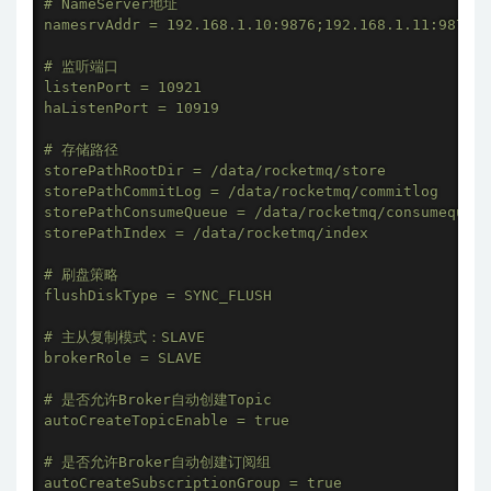
# NameServer地址

namesrvAddr = 192.168.1.10:9876;192.168.1.11:9876;1
# 监听端口

listenPort = 10921

haListenPort = 10919

# 存储路径

storePathRootDir = /data/rocketmq/store

storePathCommitLog = /data/rocketmq/commitlog

storePathConsumeQueue = /data/rocketmq/consumequeue

storePathIndex = /data/rocketmq/index

# 刷盘策略

flushDiskType = SYNC_FLUSH

# 主从复制模式：SLAVE

brokerRole = SLAVE

# 是否允许Broker自动创建Topic

autoCreateTopicEnable = true

# 是否允许Broker自动创建订阅组

autoCreateSubscriptionGroup = true
