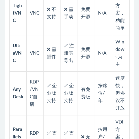
Tigh
方
❌ 不
❌ 需
免费
tVN
VNC
N/A
案，
支持
手动
开源
C
功能
简单
Win
Ultr
✅ 注
❌ 需
免费
dow
aVN
VNC
册表
N/A
插件
开源
s为
C
导出
主
速度
RDP
✅ 企
✅ 企
按席
快，
Any
/VN
有免
业版
业版
位/
但协
Desk
C自
费版
支持
支持
年
议不
研
开放
VDI
Para
按用
方
RDP
✅ 支
✅ 支
llels
❌ 无
户/
案，