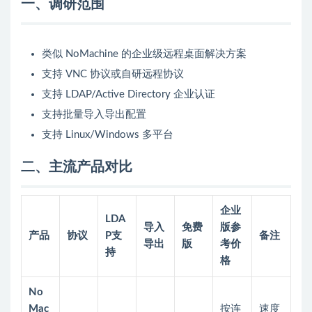
一、调研范围
类似 NoMachine 的企业级远程桌面解决方案
支持 VNC 协议或自研远程协议
支持 LDAP/Active Directory 企业认证
支持批量导入导出配置
支持 Linux/Windows 多平台
二、主流产品对比
企业
LDA
导入
免费
版参
产品
协议
P支
备注
导出
版
考价
持
格
No
Mac
按连
速度