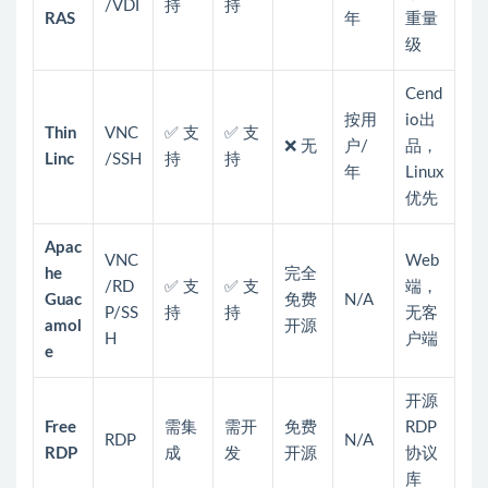
/VDI
持
持
RAS
年
重量
级
Cend
按用
io出
Thin
VNC
✅ 支
✅ 支
❌ 无
户/
品，
Linc
/SSH
持
持
年
Linux
优先
Apac
VNC
Web
he
完全
/RD
✅ 支
✅ 支
端，
Guac
免费
N/A
P/SS
持
持
无客
amol
开源
H
户端
e
开源
Free
需集
需开
免费
RDP
RDP
N/A
RDP
成
发
开源
协议
库