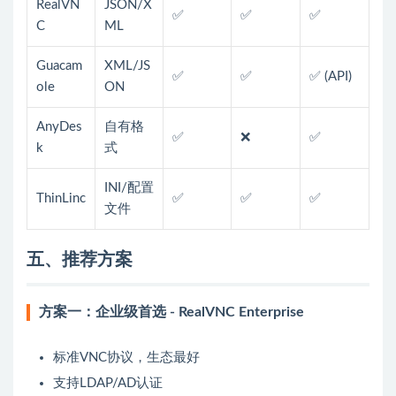
RealVN
JSON/X
✅
✅
✅
C
ML
Guacam
XML/JS
✅
✅
✅ (API)
ole
ON
AnyDes
自有格
✅
❌
✅
k
式
INI/配置
ThinLinc
✅
✅
✅
文件
五、推荐方案
方案一：企业级首选 - RealVNC Enterprise
标准VNC协议，生态最好
支持LDAP/AD认证