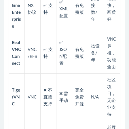
✅
hine
NX
✅ 支
有免
接
快，
XML
Ente
协议
持
费版
数/
画质
配置
rpris
年
好
e
VNC
Real
✅
按设
鼻
VNC
VNC
✅ 支
JSO
有免
备/
祖，
Con
/RFB
持
N配
费版
年
功能
nect
置
全面
社区
项
Tige
❌ 不
完全
❌ 需
目，
rVN
VNC
直接
免费
N/A
手动
无企
C
支持
开源
业支
持
老牌