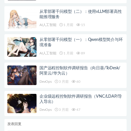
从零部署千问模型（二）：使用vLLM部署高性
能推理服务
AI人工智能
1 月前
15
从零部署千问模型（一）：Qwen模型简介与环
境准备
AI人工智能
1 月前
89
国产远程控制软件调研报告（向日葵/ToDesk/
阿里云/华为云）
DevOps
3 月前
60
企业级远程控制软件调研报告（VNC/LDAP/导
入导出）
DevOps
3 月前
47
发表回复