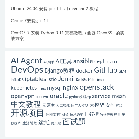
Ubuntu 24.04 安装 pciutils 和 devmem2 教程
Centos7安装gcc-11
CentOS 7 安装 Python 3.11 完整教程（兼容 OpenSSL 的实
战方案）
AI Agent
ansible
AI工具
ceph
CI/CD
AI 助手
DevOps
GitHub
Django教程
docker
GLM
Jenkins
iptables
istio
k8s
Kali Linux
InfluxDB
openstack
nginx
mysql
kubernetes
linux
oracle
openvpn
service mesh
openwrt
python实现ftp
中文教程
大模型
云原生
安全
人工智能
国产大模型
容器
开源项目
排行榜
性能监控
成长
技术趋势
数据库教程
时序
面试题
运维
生活随笔
数据库
防火墙