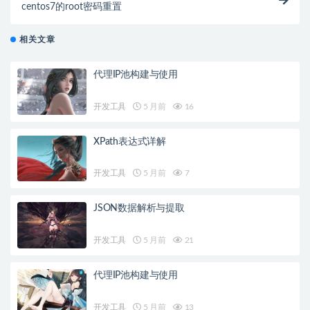
centos7的root密码重置
相关文章
代理IP池构建与使用
开发工具
5 月前
16
XPath表达式详解
开发工具
5 月前
7
JSON数据解析与提取
开发工具
5 月前
21
代理IP池构建与使用
开发工具
5 月前
13