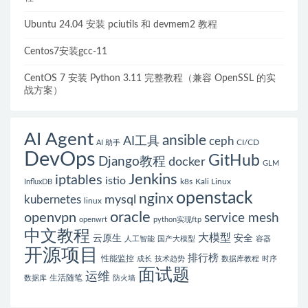
Ubuntu 24.04 安装 pciutils 和 devmem2 教程
Centos7安装gcc-11
CentOS 7 安装 Python 3.11 完整教程（兼容 OpenSSL 的实
战方案）
AI Agent
ansible
AI工具
ceph
CI/CD
AI 助手
DevOps
GitHub
Django教程
docker
GLM
Jenkins
iptables
istio
k8s
Kali Linux
InfluxDB
openstack
nginx
mysql
kubernetes
linux
oracle
openvpn
service mesh
openwrt
python实现ftp
中文教程
大模型
云原生
安全
人工智能
国产大模型
容器
开源项目
排行榜
性能监控
成长
技术趋势
数据库教程
时序
面试题
运维
生活随笔
数据库
防火墙