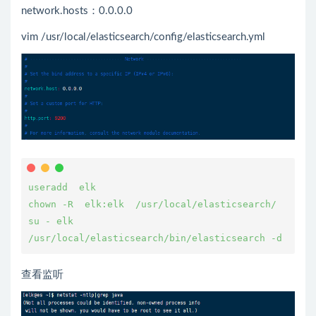
network.hosts：0.0.0.0
vim /usr/local/elasticsearch/config/elasticsearch.yml
useradd  elk  

chown -R  elk:elk  /usr/local/elasticsearch/  

su - elk  

/usr/local/elasticsearch/bin/elasticsearch -d
查看监听