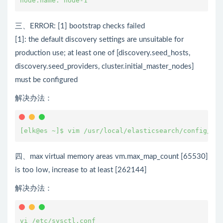
node.name: node-1
三、ERROR: [1] bootstrap checks failed
[1]: the default discovery settings are unsuitable for
production use; at least one of [discovery.seed_hosts,
discovery.seed_providers, cluster.initial_master_nodes]
must be configured
解决办法：
[elk@es ~]$ vim /usr/local/elasticsearch/conf
四、max virtual memory areas vm.max_map_count [65530]
is too low, increase to at least [262144]
解决办法：
vi /etc/sysctl.conf
