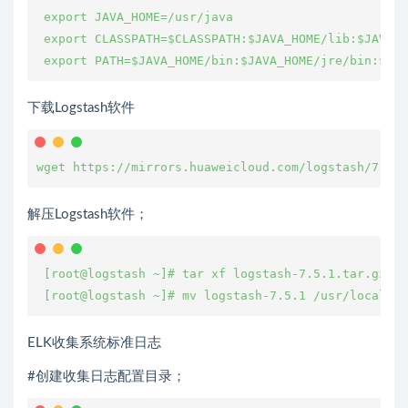
 export JAVA_HOME=/usr/java

 export CLASSPATH=$CLASSPATH:$JAVA_HOME/lib:$JAVA_H
 export PATH=$JAVA_HOME/bin:$JAVA_HOME/jre/bin:$PAT
下载Logstash软件
wget https://mirrors.huaweicloud.com/logstash/7.5.1
解压Logstash软件；
 [root@logstash ~]# tar xf logstash-7.5.1.tar.gz 

 [root@logstash ~]# mv logstash-7.5.1 /usr/local/lo
ELK收集系统标准日志
#创建收集日志配置目录；