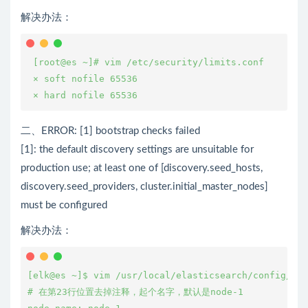
解决办法：
 [root@es ~]# vim /etc/security/limits.conf 

 × soft nofile 65536

 × hard nofile 65536 
二、ERROR: [1] bootstrap checks failed
[1]: the default discovery settings are unsuitable for
production use; at least one of [discovery.seed_hosts,
discovery.seed_providers, cluster.initial_master_nodes]
must be configured
解决办法：
[elk@es ~]$ vim /usr/local/elasticsearch/config/ela
# 在第23行位置去掉注释，起个名字，默认是node-1
