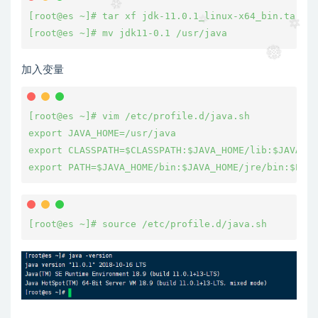
[root@es ~]# tar xf jdk-11.0.1_linux-x64_bin.tar.gz
[root@es ~]# mv jdk11-0.1 /usr/java
加入变量
[root@es ~]# vim /etc/profile.d/java.sh

export JAVA_HOME=/usr/java

export CLASSPATH=$CLASSPATH:$JAVA_HOME/lib:$JAVA_HO
export PATH=$JAVA_HOME/bin:$JAVA_HOME/jre/bin:$PATH
[root@es ~]# source /etc/profile.d/java.sh 