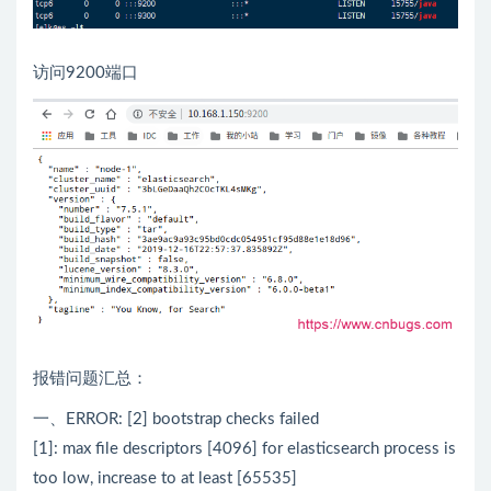
访问9200端口
报错问题汇总：
一、ERROR: [2] bootstrap checks failed
[1]: max file descriptors [4096] for elasticsearch process is
too low, increase to at least [65535]