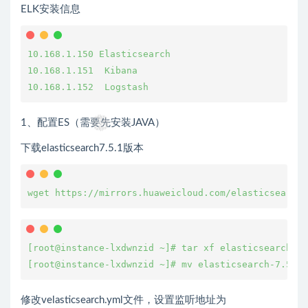
ELK安装信息
10.168.1.150 Elasticsearch

10.168.1.151  Kibana

10.168.1.152  Logstash
1、配置ES（需要先安装JAVA）
下载elasticsearch7.5.1版本
wget https://mirrors.huaweicloud.com/elasticsearch/
[root@instance-lxdwnzid ~]# tar xf elasticsearch-7.
[root@instance-lxdwnzid ~]# mv elasticsearch-7.5.1 
修改velasticsearch.yml文件，设置监听地址为