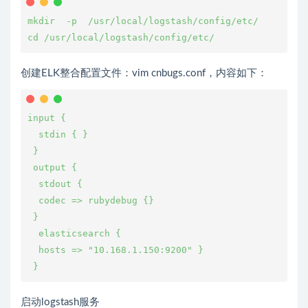
mkdir  -p  /usr/local/logstash/config/etc/

cd /usr/local/logstash/config/etc/
创建ELK整合配置文件：vim cnbugs.conf，内容如下：
input {

  stdin { }

 }

 output {

  stdout {

  codec => rubydebug {}

 }

  elasticsearch {

  hosts => "10.168.1.150:9200" }

 }
启动logstash服务