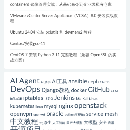
containerd 镜像管理实战：从基础命令到企业级私有仓库
VMware vCenter Server Appliance（VCSA）8.0 安装实战教
程
Ubuntu 24.04 安装 pciutils 和 devmem2 教程
Centos7安装gcc-11
CentOS 7 安装 Python 3.11 完整教程（兼容 OpenSSL 的实
战方案）
AI Agent
ansible
AI工具
ceph
CI/CD
AI 助手
DevOps
GitHub
Django教程
docker
GLM
Jenkins
iptables
istio
k8s
Kali Linux
InfluxDB
openstack
nginx
mysql
kubernetes
linux
oracle
openvpn
service mesh
openwrt
python实现ftp
中文教程
大模型
云原生
安全
人工智能
国产大模型
容器
开源项目