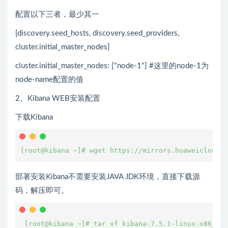
配置以下三者，最少其一
[discovery.seed_hosts, discovery.seed_providers,
cluster.initial_master_nodes]
cluster.initial_master_nodes: ["node-1"] #这里的node-1为
node-name配置的值
2、Kibana WEB安装配置
下载Kibana
[root@kibana ~]# wget https://mirrors.huaweicloud.c
部署安装Kibana不需要安装JAVA JDK环境，直接下载源
码，解压即可。
 [root@kibana ~]# tar xf kibana-7.5.1-linux-x86_64.