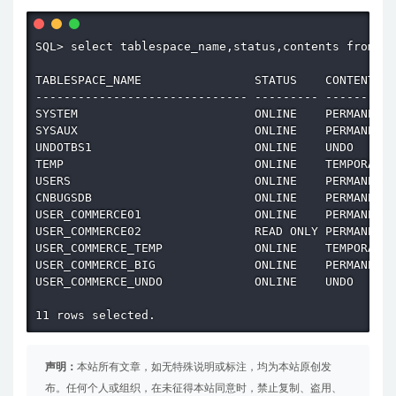
SQL> select tablespace_name,status,contents from db
TABLESPACE_NAME                STATUS    CONTENTS

------------------------------ --------- ----------
SYSTEM                         ONLINE    PERMANENT

SYSAUX                         ONLINE    PERMANENT

UNDOTBS1                       ONLINE    UNDO

TEMP                           ONLINE    TEMPORARY

USERS                          ONLINE    PERMANENT

CNBUGSDB                       ONLINE    PERMANENT

USER_COMMERCE01                ONLINE    PERMANENT

USER_COMMERCE02                READ ONLY PERMANENT

USER_COMMERCE_TEMP             ONLINE    TEMPORARY

USER_COMMERCE_BIG              ONLINE    PERMANENT

USER_COMMERCE_UNDO             ONLINE    UNDO

声明：
本站所有文章，如无特殊说明或标注，均为本站原创发
布。任何个人或组织，在未征得本站同意时，禁止复制、盗用、