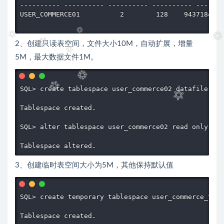
---------- ---------- ---------- ---------- -------
USER_COMMERCE01          2        128    9437184   
2、创建只读表空间，文件大小10M，自动扩展，增量
5M，最大数据文件1M。
SQL> create tablespace user_commerce02 datafile '/u
Tablespace created.

SQL> alter tablespace user_commerce02 read only;

3、创建临时表空间大小为5M，其他保持默认值
SQL> create temporary tablespace user_commerce_temp
Tablespace created.
